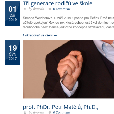
Tři generace rodičů ve škole
01
by dvorak
0 Comment
Zář
Simona Weidnerová 1. září 2019 • psáno pro Reflex Proč nejs
2019
učitelé spokojeni Rok co rok klesá schopnost škol domluvit se
dlouhodobá neexistence jednotné koncepce vzdělávání, čast
Pokračovat ve čtení →
19
ČVN
2017
prof. PhDr. Petr Matějů, Ph.D.,
by dvorak
0 Comment