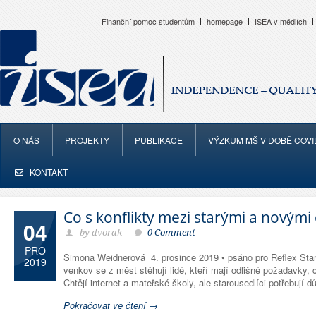
Finanční pomoc studentům
homepage
ISEA v médiích
O NÁS
PROJEKTY
PUBLIKACE
VÝZKUM MŠ V DOBĚ COVI
KONTAKT
Co s konflikty mezi starými a novými 
04
by dvorak
0 Comment
PRO
Simona Weidnerová 4. prosince 2019 • psáno pro Reflex Star
2019
venkov se z měst stěhují lidé, kteří mají odlišné požadavky, 
Chtějí internet a mateřské školy, ale starousedlíci potřebují d
Pokračovat ve čtení →