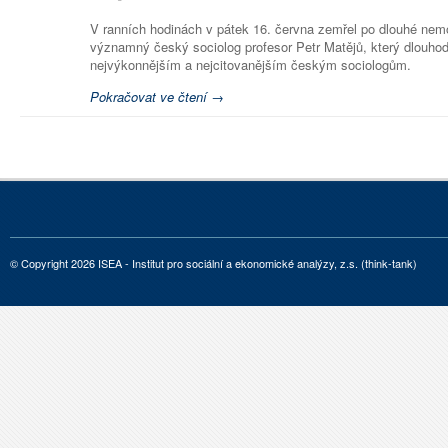
V ranních hodinách v pátek 16. června zemřel po dlouhé nemo
významný český sociolog profesor Petr Matějů, který dlouhodo
nejvýkonnějším a nejcitovanějším českým sociologům.
Pokračovat ve čtení →
© Copyright 2026 ISEA - Institut pro sociální a ekonomické analýzy, z.s. (think-tank)