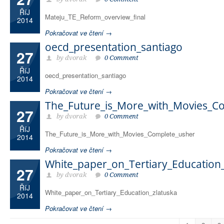
ŘíJ
Mateju_TE_Reform_overview_final
2014
Pokračovat ve čtení →
oecd_presentation_santiago
27
by dvorak
0 Comment
ŘíJ
oecd_presentation_santiago
2014
Pokračovat ve čtení →
The_Future_is_More_with_Movies_C
27
by dvorak
0 Comment
ŘíJ
The_Future_is_More_with_Movies_Complete_usher
2014
Pokračovat ve čtení →
White_paper_on_Tertiary_Education_
27
by dvorak
0 Comment
ŘíJ
White_paper_on_Tertiary_Education_zlatuska
2014
Pokračovat ve čtení →