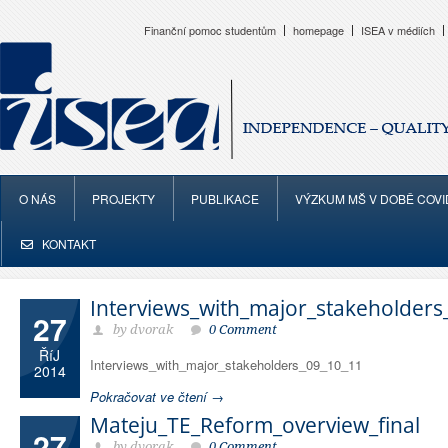
Finanční pomoc studentům
homepage
ISEA v médiích
O NÁS
PROJEKTY
PUBLIKACE
VÝZKUM MŠ V DOBĚ COVI
KONTAKT
Interviews_with_major_stakeholders
27
by dvorak
0 Comment
ŘíJ
Interviews_with_major_stakeholders_09_10_11
2014
Pokračovat ve čtení →
Mateju_TE_Reform_overview_final
27
by dvorak
0 Comment