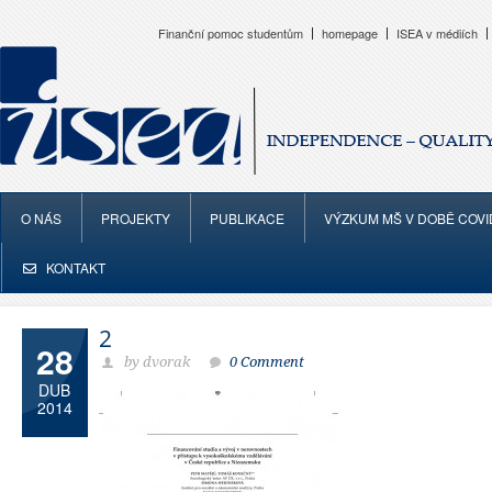
Finanční pomoc studentům
homepage
ISEA v médiích
O NÁS
PROJEKTY
PUBLIKACE
VÝZKUM MŠ V DOBĚ COVI
KONTAKT
2
28
by dvorak
0 Comment
DUB
2014