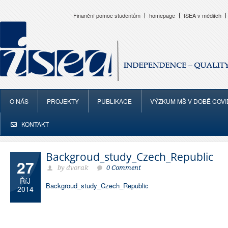
Finanční pomoc studentům
homepage
ISEA v médiích
O NÁS
PROJEKTY
PUBLIKACE
VÝZKUM MŠ V DOBĚ COVI
KONTAKT
Backgroud_study_Czech_Republic
27
by dvorak
0 Comment
ŘíJ
Backgroud_study_Czech_Republic
2014