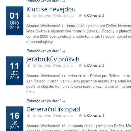
Pokračovat ve čtení →
Kluci se nevejdou
01
by Simona Weidnerová
0 Comment
ÚNO
Simona Weidnerová 1. února 2018 • psáno pro Reflex Nerovno
2018
letos Světové ekonomické fórum v Davosu. Rozdíly v platec
od roku 2006 opět zvětšují a bude tomu tak i nadále, pokud s
v technologický
Pokračovat ve čtení →
Jeřábníkův průšvih
11
by Simona Weidnerová
0 Comment
LED
Simona Weidnerová 11. ledna 2018 • Psáno pro Reflex Je to už
2018
Jan Palach. Historii vzniku jeho posmrtné masky zná snad k
podle tehdejšího komunistického režimu kazil pietní atmosféru
tak z
Pokračovat ve čtení →
Generační listopad
16
by Simona Weidnerová
0 Comment
LIS
Simona Weidnerová 16. listopadu 2017 • psáno pro Reflex Mla
2017
odcházející generaci, průměrný věk lékařů roste. Takové var