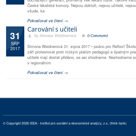
České lékařské komory. Nejsou doktoři, nejsou učitelé, nejso
všude, ka
Pokračovat ve čtení →
Čarování s učiteli
31
by Simona Weidnerová
0 Comment
SRP
Simona Weidnerová 31. srpna 2017 • psáno pro Reflexf Škols
2017
září protestovat proti nízkým platům pedagogů a špatným p
učitelé mají dostat přidáno, se asi shodneme. Neshodneme se
v regionálním
Pokračovat ve čtení →
© Copyright 2026 ISEA - Institut pro sociální a ekonomické analýzy, z.s. (think-tank)