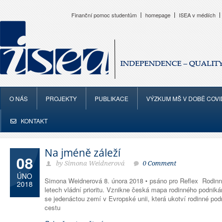
Finanční pomoc studentům
homepage
ISEA v médiích
O NÁS
PROJEKTY
PUBLIKACE
VÝZKUM MŠ V DOBĚ COVI
KONTAKT
Na jméně záleží
08
by Simona Weidnerová
0 Comment
ÚNO
Simona Weidnerová 8. února 2018 • psáno pro Reflex Rodinné
2018
letech vládní prioritu. Vznikne česká mapa rodinného podnik
se jedenáctou zemí v Evropské unii, která ukotví rodinné pod
cestu