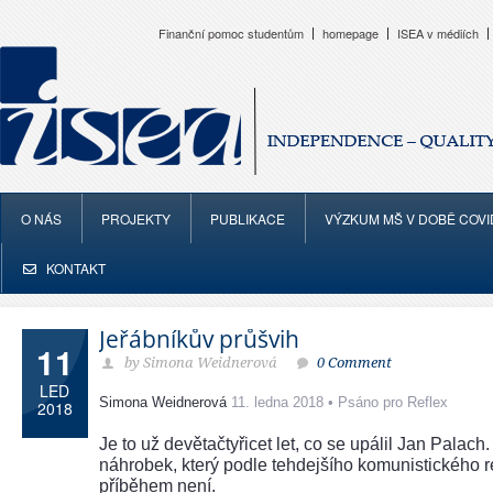
Finanční pomoc studentům
homepage
ISEA v médiích
O NÁS
PROJEKTY
PUBLIKACE
VÝZKUM MŠ V DOBĚ COVI
KONTAKT
Jeřábníkův průšvih
11
by Simona Weidnerová
0 Comment
LED
Simona Weidnerová
11. ledna 2018 • Psáno pro Reflex
2018
Je to už devětačtyřicet let, co se upálil Jan Pala
náhrobek, který podle tehdejšího komunistického re
příběhem není.