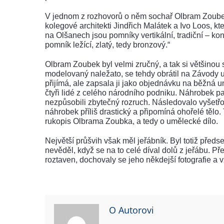
V jednom z rozhovorů o něm sochař Olbram Zoubek
kolegové architekti Jindřich Malátek a Ivo Loos, kt
na Olšanech jsou pomníky vertikální, tradiční – kone
pomník ležící, zlatý, tedy bronzový.“
Olbram Zoubek byl velmi zručný, a tak si většinou 
modelovaný naležato, se tehdy obrátil na Závody
přijímá, ale zapsala ji jako objednávku na běžná u
čtyři lidé z celého národního podniku. Náhrobek pak
nezpůsobili zbytečný rozruch. Následovalo vyšetřován
náhrobek příliš drastický a připomíná ohořelé tělo.
rukopis Olbrama Zoubka, a tedy o umělecké dílo.
Největší průšvih však měl jeřábník. Byl totiž předs
nevěděl, když se na to celé díval dolů z jeřábu. 
roztaven, dochovaly se jeho někdejší fotografie a 
O Autorovi