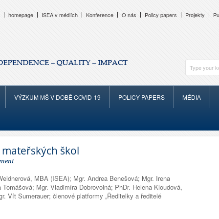
homepage
ISEA v médiích
Konference
O nás
Policy papers
Projekty
Pu
VÝZKUM MŠ V DOBĚ COVID-19
POLICY PAPERS
MÉDIA
z mateřských škol
ment
Weidnerová, MBA (ISEA); Mgr. Andrea Benešová; Mgr. Irena
na Tomášová; Mgr. Vladimíra Dobrovolná; PhDr. Helena Kloudová,
r. Vít Sumerauer; členové platformy „Ředitelky a ředitelé