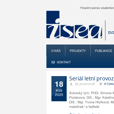
Finanční pomoc studentům
O NÁS
PROJEKTY
PUBLIKACE
KONTAKT
Seriál letní provo
18
by javorovab
0 Com
KVě
Autorský tým: PhDr. Simona 
2025
Floriánová, DiS.; Mgr. Kateři
DiS.; Mgr. Yvona Hrstková; Mg
mateřinek“ a ředitelé