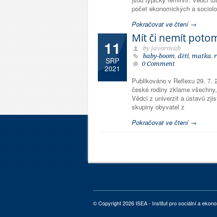
počet ekonomických a sociolog
Pokračovat ve čtení →
Mít či nemít poto
11
by javorovab
baby-boom
,
děti
,
matka
,
SRP
0 Comment
2021
Publikováno v Reflexu 29. 7.
české rodiny zklame všechny,
Vědci z univerzit a ústavů zj
skupiny obyvatel z
Pokračovat ve čtení →
© Copyright 2026 ISEA - Institut pro sociální a ekono