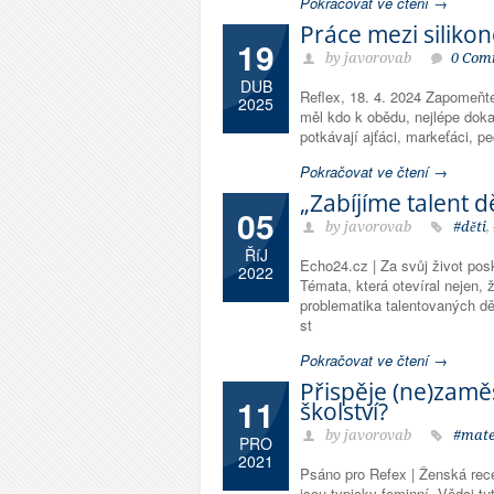
Pokračovat ve čtení →
Práce mezi siliko
19
by javorovab
0 Com
DUB
Reflex, 18. 4. 2024 Zapomeňte 
2025
měl kdo k obědu, nejlépe doka
potkávají ajťáci, markeťáci, pe
Pokračovat ve čtení →
„Zabíjíme talent d
05
by javorovab
#děti
,
ŘíJ
Echo24.cz | Za svůj život pos
2022
Témata, která otevíral nejen, 
problematika talentovaných dě
st
Pokračovat ve čtení →
Přispěje (ne)zam
11
školství?
by javorovab
#mate
PRO
2021
Psáno pro Refex | Ženská rec
jsou typicky feminní. Vědci t