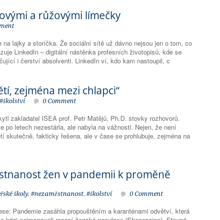
novými a růžovými límečky
ment
na lajky a storíčka. Že sociální sítě už dávno nejsou jen o tom, co
zuje LinkedIn – digitální nástěnka profesních životopisů, kde se
čující i čerství absolventi. LinkedIn ví, kdo kam nastoupil, c
ětí, zejména mezi chlapci“
#školství
0 Comment
kytl zakladatel ISEA prof. Petr Matějů, Ph.D. stovky rozhovorů.
že po letech nezestárla, ale nabyla na vážnosti. Nejen, že není
tí skutečně, fakticky řešena, ale v čase se prohlubuje, zejména na
ěstnanost žen v pandemii k proměně
řské školy
,
#nezaměstnanost
,
#školství
0 Comment
ese: Pandemie zasáhla propouštěním a karanténami odvětví, která
uto krizi pojmenovali recesí ženské populace (Shecession). Stoupá