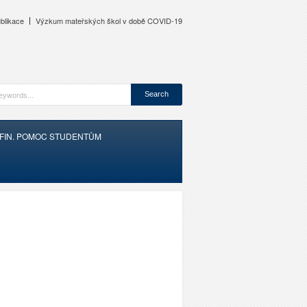
blikace
Výzkum mateřských škol v době COVID-19
FIN. POMOC STUDENTŮM