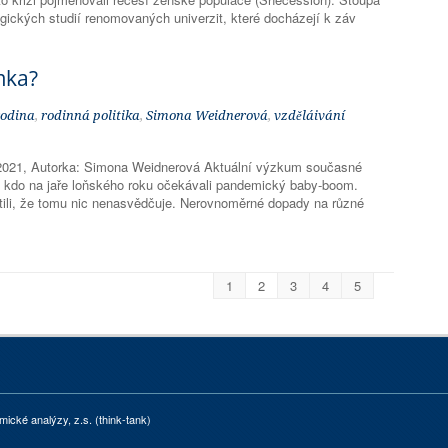
ických studií renomovaných univerzit, které docházejí k záv
mka?
rodina
,
rodinná politika
,
Simona Weidnerová
,
vzděláivání
 2021, Autorka: Simona Weidnerová Aktuální výzkum současné
 kdo na jaře loňského roku očekávali pandemický baby-boom.
istili, že tomu nic nenasvědčuje. Nerovnoměrné dopady na různé
1
2
3
4
5
mické analýzy, z.s. (think-tank)