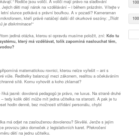
kávají.“
Rodiče jsou voliči. A voliči mají právo na slaďování
100
 Jejich děti mají nárok na vzdělávání – i během prázdnin. Vítejte v
 letní slunce potkává s právní bouřkou. A v pozadí? Kameraman
 mikrofonem, kteří právě natáčejí další díl okurkové sezóny:
„Třídit
100
ů je diskriminace!“
přitom jediná otázka, kterou si opravdu musíme položit, zní:
Kdo tu
 systému, který má vzdělávat, tolik zapomíná naslouchat těm,
 vodou?
připomíná matematickou rovnici, kterou nelze vyřešit – ani s
bré vůle. Ředitelky balancují mezi zákonem, realitou a očekáváním
záchranné sítě. Komu vyhovět a koho zklamat?
 říká jasně: dovolená pedagogů je právo, ne luxus. Na straně druhé
– tedy kolik dětí může mít jedna učitelka na starosti. A pak je tu
eset hodin denně, bez možnosti střídání personálu, chybí
telka má odjet na zaslouženou dovolenou? Skvělé. Jenže s jejím
e provozu jako domeček z legislativních karet. Překročení
měru dětí na jednu učitelku.