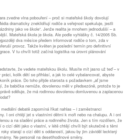
ara zvedne vlna pobouření – proč si mateřské školy dovolují
édia dramaticky zneklidňují rodiče a veřejnost spekuluje, jestli
zdniny jako ve škole“. Jenže realita je mnohem jednodušší – a
ší. Mateřská škola je škola. Ale podle vyhlášky č. 14/2005 Sb.
ejpozději dva měsíce předem informovat rodiče o tom, zda v
eruší provoz. Takže květen je poslední termín pro definitivní
race. V tu chvíli totiž začíná logistika na úrovni plánování
představte, že vedete mateřskou školu. Musíte mít jasno už teď – v
práci, kolik dětí se přihlásí, a jak to celé vybalancovat, abyste
ákoník práce. Do toho přijde starosta s požadavkem „ať jsme
lají, že babička nemůže, dovolenou měli v předsezóně, protože to je
 právě sděluje, že má rodinnou dovolenou domluvenou a zaplacenou
dodat?
 v mediální debatě zapomíná říkat nahlas – i zaměstnanci
y. I oni chtějí jet s vlastními dětmi k moři nebo na chalupu. A i oni
enou a na sladění práce a rodinného života. Jen s tím rozdílem, že
 o cizí děti jako o vlastní, v létě chtějí chvíli být skutečně s těmi
roky starají o cizí děti s oddaností, jakou by jim záviděl leckterý
být mámy. Ne personál na desetihodinové směny.