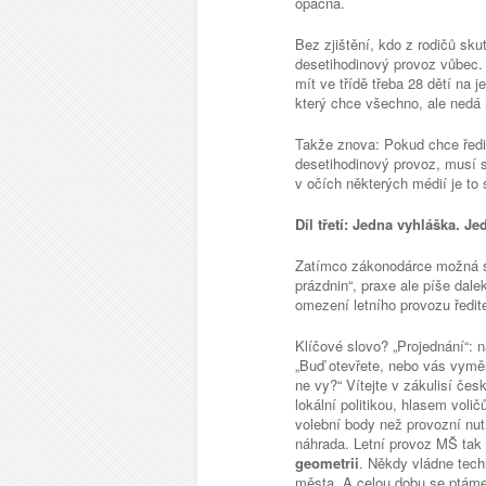
opačná.
Bez zjištění, kdo z rodičů sk
desetihodinový provoz vůbec. 
mít ve třídě třeba 28 dětí na j
který chce všechno, ale nedá 
Takže znova: Pokud chce ředit
desetihodinový provoz, musí sn
v očích některých médií je to 
Díl třetí: Jedna vyhláška. Je
Zatímco zákonodárce možná sn
prázdnin“, praxe ale píše dale
omezení letního provozu ředite
Klíčové slovo? „Projednání“: n
„Buď otevřete, nebo vás vymění
ne vy?“ Vítejte v zákulisí če
lokální politikou, hlasem volič
volební body než provozní nu
náhrada. Letní provoz MŠ tak
geometrii
. Někdy vládne techn
města. A celou dobu se ptám