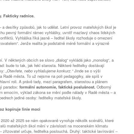
. Fakticky radnice.
 a desítky způsobů, jak to udělat. Letní provoz mateřských škol je
chu pevný formální rámec vyhlášky, uvnitř mazlavý chaos lidských
onfliktů. Vyhláška říká jasně – ředitel školy rozhoduje o omezení
izovatelem“. Jenže realita je podstatně méně formální a výrazně
í. V některých obcích se slovo „dialog“ vykládá jako „monolog“, a
: bude to tak, jak řekl starosta. Některé ředitelky dostávají
žky:
„Otevřete, nebo vyhlašujeme konkurz.“
Jinde se o výši
a Radě města. To už nejsme na poli pedagogiky, ale spíš v
hlavní roli. A právě tady, mezi paragrafem, starostou a plánem
ký paradox:
formální autonomie, faktická poslušnost.
Odborný
ím emocím, výklad zákona se mění podle nálady v Radě města – a
edrech jediné osoby: ředitelky mateřské školy.
oz kopíruje linie moci
et 2020 až 2025 se nám opakovaně vynořuje několik scénářů, které
itelů mateřských škol mění v závislosti na mocenském klimatu
– zřizovatel určuje, ředitelka poslouchá. Druhý: taktické lavírování –