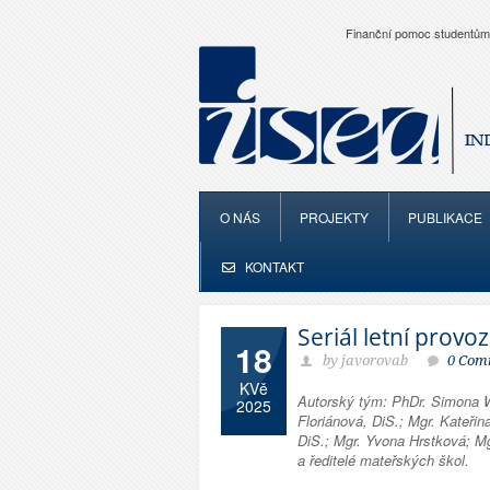
Finanční pomoc studentům
O NÁS
PROJEKTY
PUBLIKACE
KONTAKT
Seriál letní provo
18
by javorovab
0 Com
KVě
Autorský tým: PhDr. Simona 
2025
Floriánová, DiS.; Mgr. Kateři
DiS.; Mgr. Yvona Hrstková; Mg
a ředitelé mateřských škol.