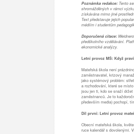
Poznámka redakce:
Tento se
shromážděných v rámci výzk
získávána mimo jiné prostřed
Text představuje jejich popular
médiím i studentům pedagogiky
Doporučená citace:
Weidnero
předškolního vzdělávání. Platf
ekonomické analýzy.
Letní provoz MŠ: Když pravi
Mateřská škola není prázdninov
zaměstnavatel, krizový manaže
jako systémový problém: střet 
a rozhodování, které se místo
jsou jen ti, kdo se snaží drže
zaměstnanců. Je to každoroční
především media) pochopí, tím
Díl první: Letní provoz mate
Obecní mateřská škola, květen 
ruce kalendář s dovolenými. V