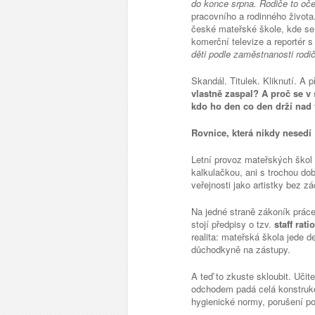
do konce srpna. Rodiče to oče
pracovního a rodinného života.
české mateřské škole, kde se
komerční televize a reportér s
děti podle zaměstnanosti rodič
Skandál. Titulek. Kliknutí. A 
vlastně zaspal? A proč se v
kdo ho den co den drží nad
Rovnice, která nikdy nesedí
Letní provoz mateřských škol 
kalkulačkou, ani s trochou do
veřejnosti jako artistky bez 
Na jedné straně zákoník práce
stojí předpisy o tzv.
staff ratio
realita: mateřská škola jede d
důchodkyně na zástupy.
A teď to zkuste skloubit. Uči
odchodem padá celá konstrukc
hygienické normy, porušení po