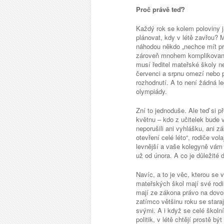
Proč právě teď?
Každý rok se kolem poloviny j
plánovat, kdy v létě zavřou? M
náhodou někdo „nechce mít prá
zároveň mnohem komplikovaněj
musí ředitel mateřské školy n
červenci a srpnu omezí nebo př
rozhodnutí. A to není žádná leg
olympiády.
Zní to jednoduše. Ale teď si 
květnu – kdo z učitelek bude v 
neporušili ani vyhlášku, ani z
otevření celé léto“, rodiče vo
levnější a vaše kolegyně vám
už od února. A co je důležité 
Navíc, a to je věc, kterou se
mateřských škol mají své rodin
mají ze zákona právo na dovol
zatímco většinu roku se starají
svými. A i když se celé školní 
politik, v létě chtějí prostě 