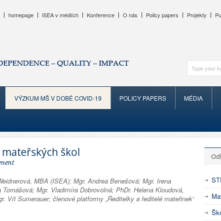
homepage
ISEA v médiích
Konference
O nás
Policy papers
Projekty
Pu
VÝZKUM MŠ V DOBĚ COVID-19
POLICY PAPERS
MÉDIA
z mateřských škol
Od
ment
ST
Weidnerová, MBA (ISEA); Mgr. Andrea Benešová; Mgr. Irena
na Tomášová; Mgr. Vladimíra Dobrovolná; PhDr. Helena Kloudová,
Mat
r. Vít Sumerauer; členové platformy „Ředitelky a ředitelé mateřinek“
Ško