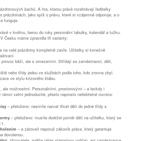
ázdninových šachů. A hra, kterou právě rozehrávají ředitelky
o prázdninách, jako spíš o právu, které si vzájemně odporuje, a o
že funguje.
 právě v květnu, berou do ruky personální tabulky, kalendář a tužku.
. V Česku máme zpravidla tři varianty:
e na celé prázdniny kompletně zavře. Učitelky si konečně
aštvaní.
 provoz běží, ale s omezeními. Střídají se zaměstnanci, děti,
iště nebo třídy jedou ve službách podle toho, kdo zrovna zbyl.
izace ve stylu krizového štábu.
í, ale možnostmi. Personálními, prostorovými – a leckdy i
v rámci velmi jednoduché, přesto naprosto neřešitelné rovnice:
pisy
– přeloženo: nesmíte narvat třicet dětí do jedné třídy s
normy
– přeloženo: musíte dodržet poměr dětí na učitelku, který se
:1.
yhořením
– a zároveň neporuš zákoník práce, který garantuje
na dovolenou.
štvi
: zřizovatele, rodiče (alias starostovy voliče), ani zaměstnance,