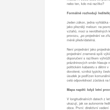
nebo ten, kdo má razítko?
Formálně rozhodují ředitelky
Jeden zákon, jedna vyhláška –
jako přezrálý meloun: na povr
vztahů, moci a neviditelných k
provozu, „po projednání se zř
méně předvídatelná.
Není projednání jako projednán
projednání znamená spíš výklad
doporučení s razítkem výhrů
prázdninových směn hlasuje n
politickém kabaretu s dětmi v 
dovolené, vzniká typicky čes
úsudek je podřízen komunáln
celá odpovědnost zůstává na b
Mapa napětí: když letní prov
V longitudinalních datech z l
ukazují, jak se autonomie řed
obce. První: direktivní vedení 