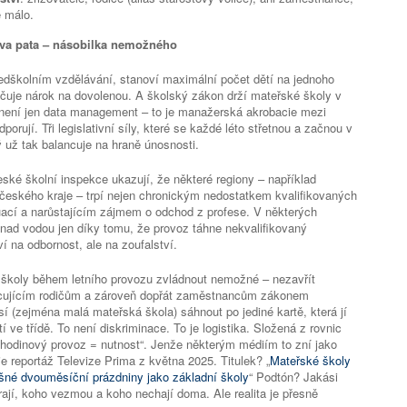
e málo.
lova pata – násobilka nemožného
edškolním vzdělávání, stanoví maximální počet dětí na jednoho
čuje nárok na dovolenou. A školský zákon drží mateřské školy v
není jen data management – to je manažerská akrobacie mezi
porují. Tři legislativní síly, které se každé léto střetnou a začnou v
ý už tak balancuje na hraně únosnosti.
ské školní inspekce ukazují, že některé regiony – například
českého kraje – trpí nejen chronickým nedostatkem kvalifikovaných
uací a narůstajícím zájmem o odchod z profese. V některých
nad vodou jen díky tomu, že provoz táhne nekvalifikovaný
ví na odbornost, ale na zoufalství.
 školy během letního provozu zvládnout nemožné – nezavřít
acujícím rodičům a zároveň dopřát zaměstnancům zákonem
 (zejména malá mateřská škola) sáhnout po jediné kartě, která jí
í ve třídě. To není diskriminace. To je logistika. Složená z rovnic
tihodinový provoz = nutnost“. Jenže některým médiím to zní jako
e reportáž Televize Prima z května 2025. Titulek? „
Mateřské školy
ošné dvouměsíční prázdniny jako základní školy
“ Podtón? Jakási
írají, koho vezmou a koho nechají doma. Ale realita je přesně