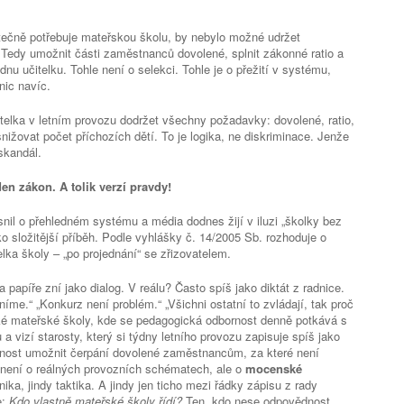
utečně potřebuje mateřskou školu, by nebylo možné udržet
Tedy umožnit části zaměstnanců dovolené, splnit zákonné ratio a
ednu učitelku. Tohle není o selekci. Tohle je o přežití v systému,
nic navíc.
elka v letním provozu dodržet všechny požadavky: dovolené, ratio,
ižovat počet příchozích dětí. To je logika, ne diskriminace. Jenže
skandál.
den zákon. A tolik verzí pravdy!
il o přehledném systému a média dodnes žijí v iluzi „školky bez
ko složitější příběh. Podle vyhlášky č. 14/2005 Sb. rozhoduje o
lka školy – „po projednání“ se zřizovatelem.
a papíře zní jako dialog. V reálu? Často spíš jako diktát z radnice.
me.“ „Konkurz není problém.“ „Všichni ostatní to zvládají, tak proč
ské mateřské školy, kde se pedagogická odbornost denně potkává s
ů a vizí starosty, který si týdny letního provozu zapisuje spíš jako
tnost umožnit čerpání dovolené zaměstnancům, za které není
 není o reálných provozních schématech, ale o
mocenské
ika, jindy taktika. A jindy jen ticho mezi řádky zápisu z rady
e:
Kdo vlastně mateřské školy řídí?
Ten, kdo nese odpovědnost,