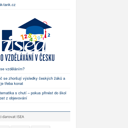
nk-tank.cz
 se vzděláním?
č se zhoršují výsledky českých žáků a
 je třeba konat
ematika s chutí – pokus přinést do škol
ost z objevování
i darovat ISEA