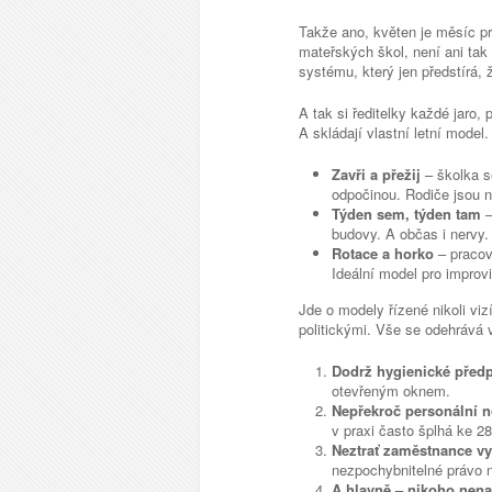
Takže ano, květen je měsíc pr
mateřských škol, není ani tak 
systému, který jen předstírá, 
A tak si ředitelky každé jaro,
A skládají vlastní letní model
Zavři a přežij
– školka s
odpočinou. Rodiče jsou n
Týden sem, týden tam
–
budovy. A občas i nervy.
Rotace a horko
– pracov
Ideální model pro improv
Jde o modely řízené nikoli viz
politickými. Vše se odehrává 
Dodrž hygienické před
otevřeným oknem.
Nepřekroč personální 
v praxi často šplhá ke 28
Neztrať zaměstnance v
nezpochybnitelné právo 
A hlavně – nikoho nena