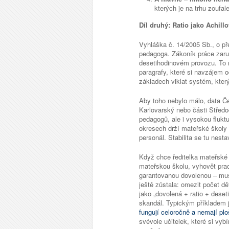
kterých je na trhu zoufal
Díl druhý: Ratio jako Achil
Vyhláška č. 14/2005 Sb., o př
pedagoga. Zákoník práce zaru
desetihodinovém provozu. To 
paragrafy, které si navzájem od
základech viklat systém, kter
Aby toho nebylo málo, data Če
Karlovarský nebo části Středo
pedagogů, ale i vysokou flukt
okresech drží mateřské školy 
personál. Stabilita se tu nesta
Když chce ředitelka mateřské
mateřskou školu, vyhovět pr
garantovanou dovolenou – musí
ještě zůstala: omezit počet dět
jako „dovolená + ratio + dese
skandál. Typickým příkladem j
fungují celoročně a nemají pl
svévole učitelek, které si vyb