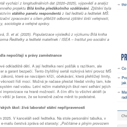
riál vychází z longitudinálních dat (2020–2025), výpovědí a analýz
thi
umného projektu
Bílá kniha předškolního vzdělávání
. Zjištění byla
nictvím
stálého panelu respondentů
z řad ředitelů a ředitelek MŠ.
izační zpracování s cílem přiblížit odborná zjištění širší veřejnosti,
, sociologie a veřejné správy.
vá, S. et al. (2025). Popularizace výsledků z výzkumu Bílá kniha
orma Ředitelky a ředitelé mateřinek / ISEA – Institut pro sociální a
dla nepočítají s právy zaměstnance
é odkladiště dětí. A její ředitelka není pošťák s razítkem, ale
Co
r a garant bezpečí. Tento čtyřdílný seriál rozkrývá letní provoz MŠ
zákonů, které se navzájem kříží, očekávání, která přehlížejí limity,
Pro
 věcnosti řídí mocí. Možná je načase přestat hledat viníky tam, kde
jak
t systém nad vodou. Letní režim mateřských škol není selhání jejích
 improvizace na hraně možností. A čím dřív to všichni aktéři (a
Mat
 větší je šance, že se konečně začne měnit to podstatné.
rad
řských škol: živá laboratoř státní nepřipravenosti
Chc
2025. V kanceláři sedí ředitelka. Na stole personální tabulka, v
 e-mailu čerstvá zpráva od starosty:
„Počítáme s plným provozem