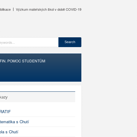
blikace
Výzkum mateřských škol v době COVID-19
FIN. POMOC STUDENTŮM
kazy
RATIF
ematika s Chutí
la s Chutí