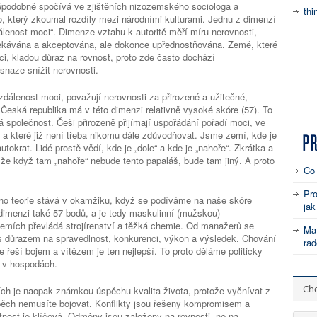
ěpodobně spočívá ve zjištěních nizozemského sociologa a
thi
, který zkoumal rozdíly mezi národními kulturami. Jednu z dimenzí
álenost moci“. Dimenze vztahu k autoritě měří míru nerovnosti,
čekávána a akceptována, ale dokonce upřednostňována. Země, které
ci, kladou důraz na rovnost, proto zde často dochází
snaze snížit nerovnosti.
zdálenost moci, považují nerovnosti za přirozené a užitečné,
. Česká republika má v této dimenzi relativně vysoké skóre (57). To
 společnost. Češi přirozeně přijímají uspořádání pořadí moci, ve
 a které již není třeba nikomu dále zdůvodňovat. Jsme zemí, kde je
tokrat. Lidé prostě vědí, kde je „dole“ a kde je „nahoře“. Zkrátka a
že když tam „nahoře“ nebude tento papaláš, bude tam jiný. A proto
Co
Pro
ho teorie stává v okamžiku, když se podíváme na naše skóre
jak
dimenzi také 57 bodů, a je tedy maskulinní (mužskou)
zemích převládá strojírenství a těžká chemie. Od manažerů se
Mat
s důrazem na spravedlnost, konkurenci, výkon a výsledek. Chování
rad
 se řeší bojem a vítězem je ten nejlepší. To proto děláme politicky
e v hospodách.
Chc
ch je naopak známkou úspěchu kvalita života, protože vyčnívat z
ěch nemusíte bojovat. Konflikty jsou řešeny kompromisem a
tnost je klíčová. Odměny jsou založeny na rovnosti, ne na