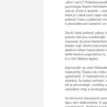
„něco“ navíc? Podstata pravd
psychologa Geerta Hofstedeho
nazval „Vztah k autoritě – vzd
která je v dané zemi nejen o
preferují malou vzdálenost mo
k přerozdělování bohatství ve 
Země, které preferují velkou v
protože lidé jsou soutěživější
znamená, že jsme hierarchická
kterém mají všichni své místo
ideálním šéfem benevolentní au
dobře bereme pragmaticky to, 
si z nich děláme legraci.
Zajímavější se však Hofstede
maskulinity. Česko má v této 
společností. V maskulinních 
očekává, že budou rozhodní, 
lidí je přímočařejší, konflikty
nekorektní vtipy a revoltujem
Ve feminních (ženských) zemí
davu není obdivuhodné. O úsp
vyjednáváním. Politická korek