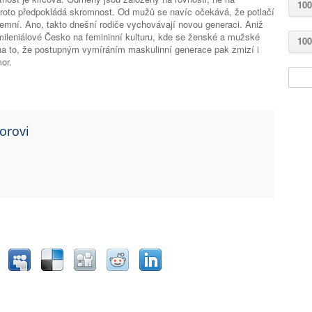
100
proto předpokládá skromnost. Od mužů se navíc očekává, že potlačí
emní. Ano, takto dnešní rodiče vychovávají novou generaci. Aniž
 mileniálové Česko na femininní kulturu, kde se ženské a mužské
100
 na to, že postupným vymíráním maskulinní generace pak zmizí i
or.
orovi