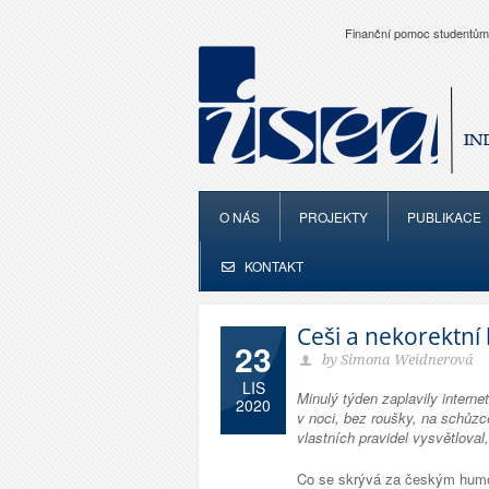
Finanční pomoc studentům
O NÁS
PROJEKTY
PUBLIKACE
KONTAKT
Češi a nekorektn
23
by Simona Weidnerová
LIS
Minulý týden zaplavily interne
2020
v noci, bez roušky, na schůzc
vlastních pravidel vysvětloval,
Co se skrývá za českým humo