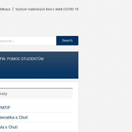
blikace
Výzkum mateřských škol v době COVID-19
FIN. POMOC STUDENTŮM
kazy
RATIF
ematika s Chutí
la s Chutí