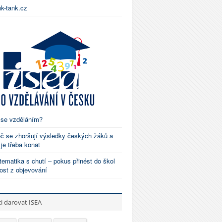
nk-tank.cz
 se vzděláním?
č se zhoršují výsledky českých žáků a
 je třeba konat
ematika s chutí – pokus přinést do škol
ost z objevování
i darovat ISEA