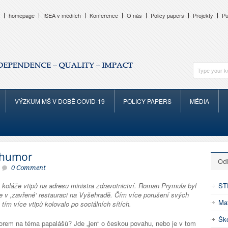
homepage
ISEA v médiích
Konference
O nás
Policy papers
Projekty
Pu
VÝZKUM MŠ V DOBĚ COVID-19
POLICY PAPERS
MÉDIA
í humor
Od
0 Comment
t koláže vtipů na adresu ministra zdravotnictví. Roman Prymula byl
ST
e v ‚zavřené‘ restauraci na Vyšehradě. Čím více porušení svých
Mat
 tím více vtipů kolovalo po sociálních sítích.
Ško
rem na téma papalášů? Jde „jen“ o českou povahu, nebo je v tom