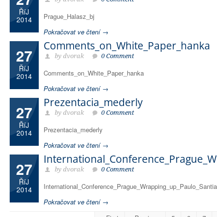
ŘíJ
Prague_Halasz_bj
2014
Pokračovat ve čtení →
Comments_on_White_Paper_hanka
27
by dvorak
0 Comment
ŘíJ
Comments_on_White_Paper_hanka
2014
Pokračovat ve čtení →
Prezentacia_mederly
27
by dvorak
0 Comment
ŘíJ
Prezentacia_mederly
2014
Pokračovat ve čtení →
International_Conference_Prague_W
27
by dvorak
0 Comment
ŘíJ
International_Conference_Prague_Wrapping_up_Paulo_Santi
2014
Pokračovat ve čtení →