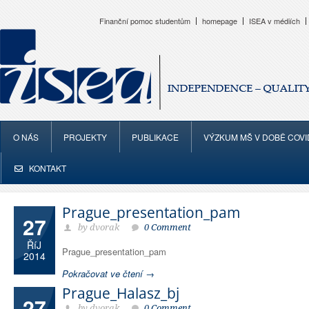
Finanční pomoc studentům
homepage
ISEA v médiích
O NÁS
PROJEKTY
PUBLIKACE
VÝZKUM MŠ V DOBĚ COVI
KONTAKT
Prague_presentation_pam
27
by dvorak
0 Comment
ŘíJ
Prague_presentation_pam
2014
Pokračovat ve čtení →
Prague_Halasz_bj
27
by dvorak
0 Comment