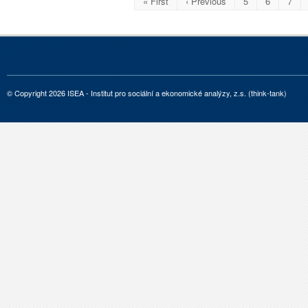
« First
‹ Previous
5
6
7
© Copyright 2026 ISEA - Institut pro sociální a ekonomické analýzy, z.s. (think-tank)