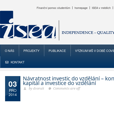
Finanční pomoc studentům
homepage
ISEA v médiích
O NÁS
PROJEKTY
PUBLIKACE
VÝZKUM MŠ V DOBĚ COVI
KONTAKT
Návratnost investic do vzdělání – ko
03
kapitál a investice do vzdělání
by dvorak
Comments are off
PRO
2014