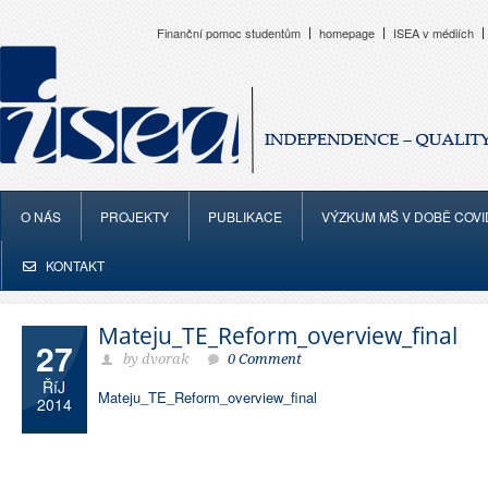
Finanční pomoc studentům
homepage
ISEA v médiích
O NÁS
PROJEKTY
PUBLIKACE
VÝZKUM MŠ V DOBĚ COVI
KONTAKT
Mateju_TE_Reform_overview_final
27
by dvorak
0 Comment
ŘíJ
Mateju_TE_Reform_overview_final
2014