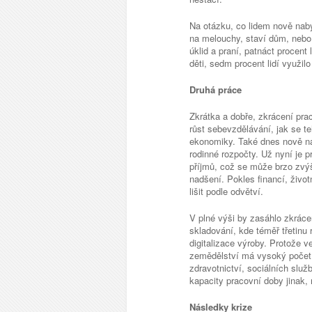
Na otázku, co lidem nově naby
na melouchy, staví dům, nebo 
úklid a praní, patnáct procent
děti, sedm procent lidí využilo
Druhá práce
Zkrátka a dobře, zkrácení pra
růst sebevzdělávání, jak se te
ekonomiky. Také dnes nově nab
rodinné rozpočty. Už nyní je pr
příjmů, což se může brzo zvýš
nadšení. Pokles financí, živo
lišit podle odvětví.
V plné výši by zasáhlo zkráce
skladování, kde téměř třetinu 
digitalizace výroby. Protože 
zemědělství má vysoký počet ž
zdravotnictví, sociálních slu
kapacity pracovní doby jinak,
Následky krize