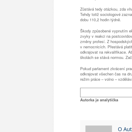
Zůstává tedy otázkou, zda vli
Tehdy totiž sociologové zazna
dobu 110,2 hodin týdně.
Škody způsobené vypnutím ek
zvyky v reakci na postcovidovo
změny profesí. Z hospodských 
v nemocnicích. Přestává plati
odkrajovat na rekvalifikace. 
školách se stává normou. Začí
Pokud parlament zkrácení pra
odkrajovat všechen čas na dru
režim práce – volno – vzděláv
Autorka je analytička
O Aut