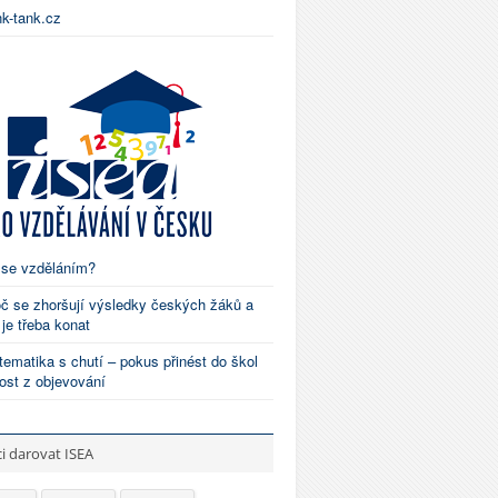
nk-tank.cz
 se vzděláním?
č se zhoršují výsledky českých žáků a
 je třeba konat
ematika s chutí – pokus přinést do škol
ost z objevování
i darovat ISEA