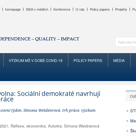
homepage
ISEA v médiích
Konference
O nás
Policy papers
Projekty
Pu
VÝZKUM MŠ V DOBĚ COVID-19
POLICY PAPERS
MÉDIA
volna: Sociální demokraté navrhují
Od
práce
ST
covní týden
,
Simona Weidenrová
,
trh práce
,
výzkum
Mat
. 2021, Reflexe, ekonomika, Autorka: Simona Weidnerová
Ško