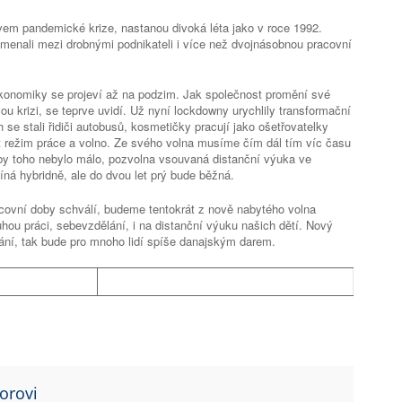
vem pandemické krize, nastanou divoká léta jako v roce 1992.
menali mezi drobnými podnikateli i více než dvojnásobnou pracovní
onomiky se projeví až na podzim. Jak společnost promění své
u krizi, se teprve uvidí. Už nyní lockdowny urychlily transformační
se stali řidiči autobusů, kosmetičky pracují jako ošetřovatelky
t režim práce a volno. Ze svého volna musíme čím dál tím víc času
Aby toho nebylo málo, pozvolna vsouvaná distanční výuka ve
ná hybridně, ale do dvou let prý bude běžná.
covní doby schválí, budeme tentokrát z nově nabytého volna
hou práci, sebevzdělání, i na distanční výuku našich dětí. Nový
ání, tak bude pro mnoho lidí spíše danajským darem.
orovi