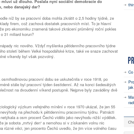
 mluví už dlouho. Poslala nyní sociální demokracie do
thi
, nebo danajský dar?
odle níž by se pracovní doba mohla zkrátit o 2,5 hodiny týdně, ze
áklady firem, což zachová dostatek pracovních míst. To je hlavní
že pro ekonomiku znamená takové zkrácení průměrný roční pokles
 o 31 miliard korun?
 nápady nic nového. Vždyť myšlenka pětidenního pracovního týdne
lého století během Velké hospodářské krize, také ve snaze zachovat
olné víkendy byl však pozvolný.
Co
 osmihodinovou pracovní dobu se uskutečnila v roce 1918, po
Pro
méně stále byl pracovní týden šestidenní. Až na konci šedesátých
jak
společnost na dvoudenní víkend postupně. Nejprve byly zaváděny dvě
Mat
rad
iologický výzkum veřejného mínění v roce 1970 ukázal, že jen 55
é nevýhody na přechodu k pětidennímu pracovnímu týdnu.
Patnácti
 netýkala a osm procent Čechů vidělo jako nevýhodu nižší výdělek.
Chc
 že je sobota „mrtvý den“ a nemohou si v získaném volnu nic
 na různé věci, jen procento Čechů uvedlo, že jim více volného času