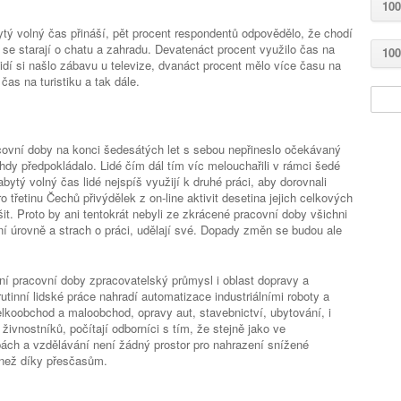
100
tý volný čas přináší, pět procent respondentů odpovědělo, že chodí
se starají o chatu a zahradu. Devatenáct procent využilo čas na
100
 lidí si našlo zábavu u televize, dvanáct procent mělo více času na
 čas na turistiku a tak dále.
covní doby na konci šedesátých let s sebou nepřineslo očekávaný
hdy předpokládalo. Lidé čím dál tím víc melouchařili v rámci šedé
ytý volný čas lidé nejspíš využijí k druhé práci, aby dorovnali
o třetinu Čechů přivýdělek z on-line aktivit desetina jejich celkových
it. Proto by ani tentokrát nebyli ze zkrácené pracovní doby všichni
tní úrovně a strach o práci, udělají své. Dopady změn se budou ale
ní pracovní doby zpracovatelský průmysl i oblast dopravy a
rutinní lidské práce nahradí automatizace industriálními roboty a
velkoobchod a maloobchod, opravy aut, stavebnictví, ubytování, i
ivnostníků, počítají odborníci s tím, že stejně jako ve
žbách a vzdělávání není žádný prostor pro nahrazení snížené
 než díky přesčasům.