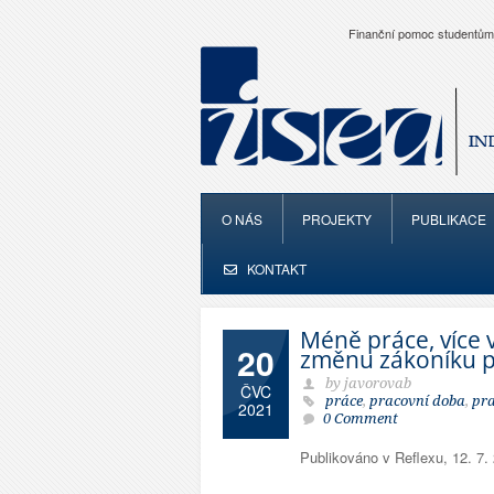
Finanční pomoc studentům
O NÁS
PROJEKTY
PUBLIKACE
KONTAKT
Méně práce, více 
20
změnu zákoníku 
by javorovab
ČVC
práce
,
pracovní doba
,
pra
2021
0 Comment
Publikováno v Reflexu, 12. 7