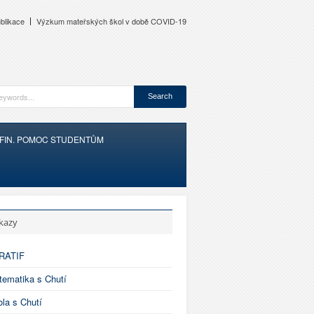
blikace
Výzkum mateřských škol v době COVID-19
FIN. POMOC STUDENTŮM
kazy
RATIF
ematika s Chutí
la s Chutí