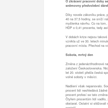
O zkrácení pracovní doby se
sněmovny předvolební dárek
Díky novele zákoníku práce, p
40 na 37,5 hodiny, se sníží n
myšlenka návrhu. Co na tom, 
HDP o 0,41 procenta, tedy asi
V dobách krize nejsou takové
vznikla už ve 30. letech minu
pracovní místa. Přechod na v
Sobota, mrtvý den
Změna z jedenáctihodinové na
založení Československa. Nic
let 20. století přešla česká 
volné soboty v měsíci.
Nadšení však nepanovalo. Soc
procent lidí neshledává žádn
procent profesí se tato změna
Čtyřem procentům lidí vadilo,
obstarat. Ostatní si stěžovali
nestačí.