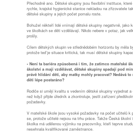
Přechodně ano. Dětské skupiny jsou flexibilní instituce, které 
rychle, krajské hygienické stanice nekladou na zřizovatele ta
dětské skupiny a jejich počet pomalu roste.
Bohužel někteří lidé vnímají dětské skupiny negativně, jako k
ve školkách se děti vzdělávají. Nikdo nebere v potaz, jak ve
prošly.
Cílem dětských skupin ve střednědobém horizontu by měla bý
protože teď je situace kritická, tak musí dětské skupiny kapac
• Není ta bariéra způsobená i tím, že zatímco mateřské šk
školství a mají vzdělávat, dětské skupiny spadají pod mini
právě hlídání dětí, aby matky mohly pracovat? Nedává to 
děti lépe postaráno?
Rodiče si umějí kvalitu s vedením dětské skupiny vyjednat a o
než když přijde úředník a zkontroluje, jestli zařízení předško
požadavky.
V mateřské škole jsou vysoké požadavky na počet učitelů k po
se, protože učitelé nejsou na trhu práce. Takže Česká školní i
školka má udělenou výjimku na pracovníky, kteří teprve studuj
nesehnala kvalifikované zaměstnance.