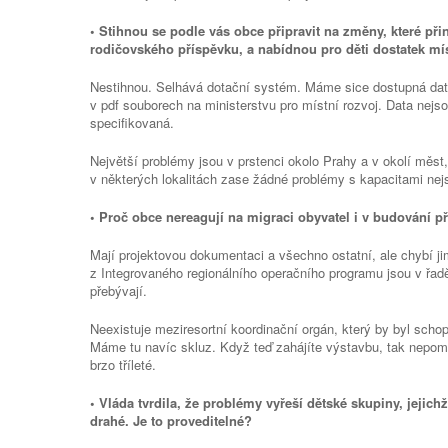
• Stihnou se podle vás obce připravit na změny, které při
rodičovského příspěvku, a nabídnou pro děti dostatek mí
Nestihnou. Selhává dotační systém. Máme sice dostupná data
v pdf souborech na ministerstvu pro místní rozvoj. Data nejso
specifikovaná.
Největší problémy jsou v prstenci okolo Prahy a v okolí měst
v některých lokalitách zase žádné problémy s kapacitami nejs
• Proč obce nereagují na migraci obyvatel i v budování př
Mají projektovou dokumentaci a všechno ostatní, ale chybí ji
z Integrovaného regionálního operačního programu jsou v řad
přebývají.
Neexistuje meziresortní koordinační orgán, který by byl scho
Máme tu navíc skluz. Když teď zahájíte výstavbu, tak nepomů
brzo tříleté.
• Vláda tvrdila, že problémy vyřeší dětské skupiny, jejich
drahé. Je to proveditelné?