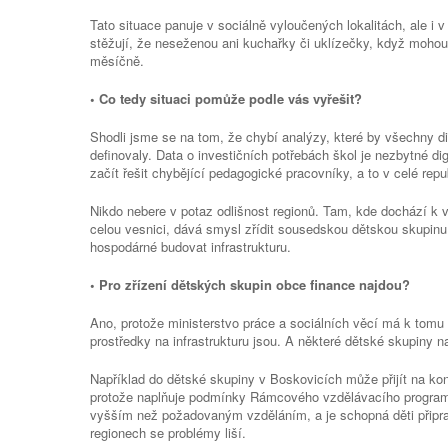
Tato situace panuje v sociálně vyloučených lokalitách, ale i v
stěžují, že neseženou ani kuchařky či uklízečky, když mohou 
měsíčně.
• Co tedy situaci pomůže podle vás vyřešit?
Shodli jsme se na tom, že chybí analýzy, které by všechny d
definovaly. Data o investičních potřebách škol je nezbytné dig
začít řešit chybějící pedagogické pracovníky, a to v celé repu
Nikdo nebere v potaz odlišnost regionů. Tam, kde dochází k vy
celou vesnici, dává smysl zřídit sousedskou dětskou skupinu.
hospodárné budovat infrastrukturu.
• Pro zřízení dětských skupin obce finance najdou?
Ano, protože ministerstvo práce a sociálních věcí má k tomu
prostředky na infrastrukturu jsou. A některé dětské skupiny n
Například do dětské skupiny v Boskovicích může přijít na ko
protože naplňuje podmínky Rámcového vzdělávacího progra
vyšším než požadovaným vzděláním, a je schopná děti připrav
regionech se problémy liší.