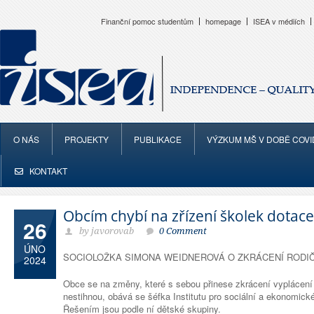
Finanční pomoc studentům
homepage
ISEA v médiích
O NÁS
PROJEKTY
PUBLIKACE
VÝZKUM MŠ V DOBĚ COVI
KONTAKT
Obcím chybí na zřízení školek dotace
26
by javorovab
0 Comment
ÚNO
SOCIOLOŽKA SIMONA WEIDNEROVÁ O ZKRÁCENÍ RODI
2024
Obce se na změny, které s sebou přinese zkrácení vyplácení 
nestihnou, obává se šéfka Institutu pro sociální a ekonomic
Řešením jsou podle ní dětské skupiny.