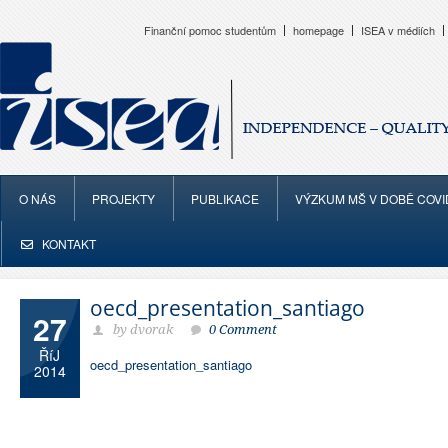
Finanční pomoc studentům
homepage
ISEA v médiích
O NÁS
PROJEKTY
PUBLIKACE
VÝZKUM MŠ V DOBĚ COVI
KONTAKT
oecd_presentation_santiago
27
by dvorak
0 Comment
ŘíJ
oecd_presentation_santiago
2014