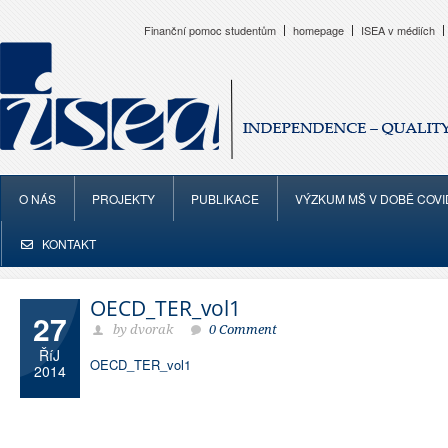
Finanční pomoc studentům
homepage
ISEA v médiích
O NÁS
PROJEKTY
PUBLIKACE
VÝZKUM MŠ V DOBĚ COVI
KONTAKT
OECD_TER_vol1
27
by dvorak
0 Comment
ŘíJ
OECD_TER_vol1
2014