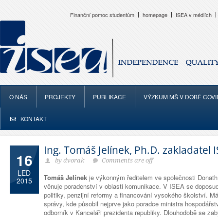
Finanční pomoc studentům
homepage
ISEA v médiích
O NÁS
PROJEKTY
PUBLIKACE
VÝZKUM MŠ V DOBĚ COVI
KONTAKT
Ing. Tomáš Jelínek, Ph.D. zakladatel 
16
by dvorak
Comments are off
LED
Tomáš Jelínek
je výkonným ředitelem ve společnosti Donath
2015
věnuje poradenství v oblasti komunikace. V ISEA se doposud
politiky, penzijní reformy a financování vysokého školství. M
správy, kde působil nejprve jako poradce ministra hospodářst
odborník v Kanceláři prezidenta republiky. Dlouhodobě se za