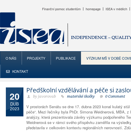
Finanční pomoc studentům
homepage
ISEA v médiích
O NÁS
PROJEKTY
PUBLIKACE
VÝZKUM MŠ V DOBĚ COVI
KONTAKT
Předškolní vzdělávání a péče si zaslo
20
by javorovab
mateřské školky
0 Comment
DUB
V prostorách Senátu se dne 17. dubna 2023 konal kulatý stůl
2023
péče“. Mezi řečníky byla PhDr. Simona Weidnerová, MBA, z In
analýzy, která prezentovala závěry výzkumu podpořeného Te
Weidnerová se v rámci svého příspěvku zaměřila na výsledk
představila v celkovém kontextu regionálních nerovností. Zdů