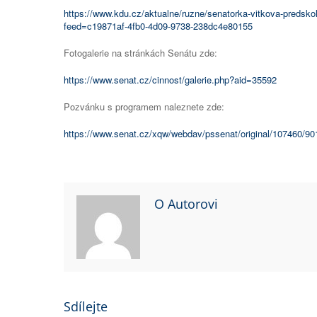
https://www.kdu.cz/aktualne/ruzne/senatorka-vitkova-predskol
feed=c19871af-4fb0-4d09-9738-238dc4e80155
Fotogalerie na stránkách Senátu zde:
https://www.senat.cz/cinnost/galerie.php?aid=35592
Pozvánku s programem naleznete zde:
https://www.senat.cz/xqw/webdav/pssenat/original/107460/90
O Autorovi
Sdílejte