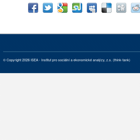
© Copyright 2026 ISEA - Institut pro sociální a ekonomické analýzy, z.s. (think-tank)