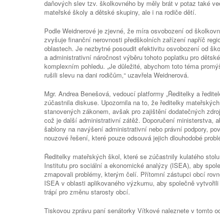
daňových slev tzv. školkovného by měly brát v potaz také ve
mateřské školy a dětské skupiny, ale i na rodiče dětí.
Podle Weidnerové je zjevné, že míra osvobození od školkovné
zvyšuje finanční nerovnosti předškolních zařízení napříč reg
oblastech. Je nezbytné posoudit efektivitu osvobození od šk
a administrativní náročnost výběru tohoto poplatku pro dětské
komplexním pohledu. „Je důležité, abychom toto téma promýš
rušili slevu na dani rodičům,“ uzavřela Weidnerová.
Mgr. Andrea Benešová, vedoucí platformy „Ředitelky a ředitel
zúčastnila diskuse. Upozornila na to, že ředitelky mateřskýc
stanovených zákonem, avšak pro zajištění dodatečných zdroj
což je další administrativní zátěž. Doporučení ministerstva, a
šablony na navýšení administrativní nebo právní podpory, pov
nouzové řešení, které pouze odsouvá jejich dlouhodobé prob
Ředitelky mateřských škol, které se zúčastnily kulatého stol
Institutu pro sociální a ekonomické analýzy (ISEA), aby spol
zmapovali problémy, kterým čelí. Přítomní zástupci obcí rovně
ISEA v oblasti aplikovaného výzkumu, aby společně vytvořili
trápí pro změnu starosty obcí.
Tiskovou zprávu paní senátorky Vítkové naleznete v tomto o