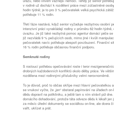
úrazu, nebo vlivem vážnější nemoci. Tehdy již senior potřeb
v rodině už dochází k rozdělení práce mezi zúčastněné osoby
hodin týdně; je to pro 3 % pečovatelek velká psychická zát
potřebuje 11 % rodin.
Třetí fáze nastává, když senior vyžaduje nezbytnou osobní pé
intenzivní práci vynakládají rodiny v průměru 62 hodin týdně,
úvazku. Je již také nezbytná pomoc agentur domácí péče se z
již nezvládá 9 % pečujících osob, mimo jiné i kvůli manipulac
pečovatelek navíc potřebuje alespoň povzbuzení. Finanční si
16 % rodin potřebuje občasnou finanční podporu.
Semknuté rodiny
S rostoucí potřebou opečovávání roste i teror mezigeneračníc
drobných každodenních konfliktů okolo dělby práce. Ve většin
rozdělena mezi rodinnými příslušníky velmi nerovnoměrně.
To je důvod, proč to občas skřípe mezi hlavní pečovatelkou a 
se vnukovi vyčte, že „jen“ obstaral papírování na úřadech on-l
dědu dopravil na polikliniku, a ještě tam s ním strávil půl dn
domácího dohadování, protože táta odveze dědu k lékaři jen 
za měsíc úřední dokumenty se sociálkou on-line, ale dcera 
vařit, uklízet a prát.