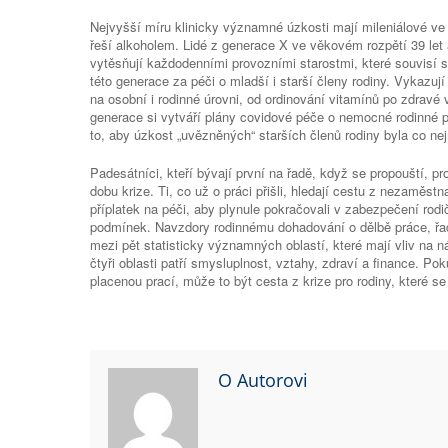
Nejvyšší míru klinicky významné úzkosti mají mileniálové ve
řeší alkoholem. Lidé z generace X ve věkovém rozpětí 39 let
vytěsňují každodenními provozními starostmi, které souvisí
této generace za péči o mladší i starší členy rodiny. Vykazuj
na osobní i rodinné úrovni, od ordinování vitamínů po zdravé va
generace si vytváří plány covidové péče o nemocné rodinné př
to, aby úzkost „uvězněných“ starších členů rodiny byla co ne
Padesátníci, kteří bývají první na řadě, když se propouští, pro
dobu krize. Ti, co už o práci přišli, hledají cestu z nezaměst
příplatek na péči, aby plynule pokračovali v zabezpečení rodič
podmínek. Navzdory rodinnému dohadování o dělbě práce, řadí
mezi pět statisticky významných oblastí, které mají vliv na n
čtyři oblasti patří smysluplnost, vztahy, zdraví a finance. P
placenou prací, může to být cesta z krize pro rodiny, které 
O Autorovi