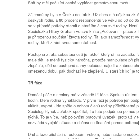
Stát by měl pečující osobě vyplácet garantovanou mzdu.
Zájemců by bylo v Česku dostatek. Už dnes má nějakou zkuše
českých rodin, a 80 procent respondentů ve věku od 50 do 65
se v případě potřeby starali o staršího člena své rodiny. Není
Socioložka Hilary Graham ve své knize „Pečování – práce z lás
je přirozenou součástí života rodiny. Ta jako samozřejmost v
rodiny, kteří ztrácí svou samostatnost.
Postupná ztráta soběstačnosti je faktor, který si na začátku
malé děti je méně fyzicky náročná, protože manipulace při př
zlepšuje, děti se postupně samy oblečou, najedí a začnou cho
omezenou dobu, pak dochází ke zlepšení. U starších lidí je t
Tři fáze
Domácí péče o seniory má v zásadě tři fáze. Spolu s růstem 
hodin, které rodina vynakládá. V první fázi je potřeba jen po
uklidit, vyprat. Jde spíše o ochotu členů rodiny příležitostně
Sociolog Hynek Jeřábek spočítal, že tuto podpůrnou pomoc p
týdně. To je více, než poloviční pracovní úvazek, proto už v 
nezvládá vypjaté situace a občasnou finanční pomoc potřebuj
Druhá fáze přichází s rostoucím věkem, nebo nastane neček