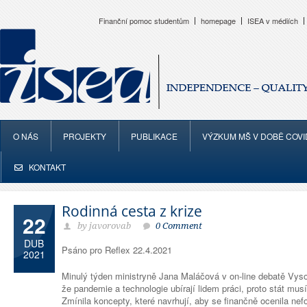
Finanční pomoc studentům
homepage
ISEA v médiích
O NÁS
PROJEKTY
PUBLIKACE
VÝZKUM MŠ V DOBĚ COVI
KONTAKT
Rodinná cesta z krize
22
by javorovab
0 Comment
DUB
Psáno pro Reflex 22.4.2021
2021
Minulý týden ministryně Jana Maláčová v on-line debatě Vys
že pandemie a technologie ubírají lidem práci, proto stát musí 
Zmínila koncepty, které navrhují, aby se finančně ocenila nef