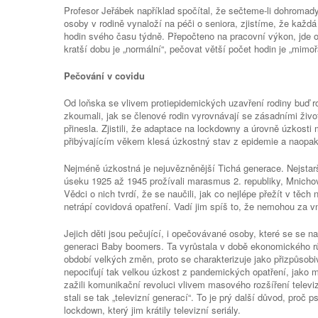
Profesor Jeřábek například spočítal, že sečteme-li dohromad
osoby v rodině vynaloží na péči o seniora, zjistíme, že každ
hodin svého času týdně. Přepočteno na pracovní výkon, jde 
kratší dobu je „normální“, pečovat větší počet hodin je „mimo
Pečování v covidu
Od loňska se vlivem protiepidemických uzavření rodiny buď ro
zkoumali, jak se členové rodin vyrovnávají se zásadními živ
přinesla. Zjistili, že adaptace na lockdowny a úrovně úzkosti 
přibývajícím věkem klesá úzkostný stav z epidemie a naopak 
Nejméně úzkostná je nejuvězněnější Tichá generace. Nejstarší
úseku 1925 až 1945 prožívali marasmus 2. republiky, Mnichov
Vědci o nich tvrdí, že se naučili, jak co nejlépe přežít v těch n
netrápí covidová opatření. Vadí jim spíš to, že nemohou za 
Jejich děti jsou pečující, i opečovávané osoby, které se se n
generaci Baby boomers. Ta vyrůstala v době ekonomického rů
období velkých změn, proto se charakterizuje jako přizpůsob
nepociťují tak velkou úzkost z pandemických opatření, jako 
zažili komunikační revoluci vlivem masového rozšíření televize
stali se tak „televizní generací“. To je prý další důvod, proč 
lockdown, který jim krátily televizní seriály.