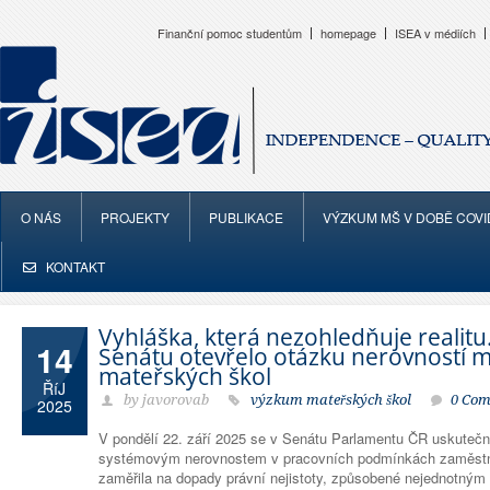
Finanční pomoc studentům
homepage
ISEA v médiích
O NÁS
PROJEKTY
PUBLIKACE
VÝZKUM MŠ V DOBĚ COVI
KONTAKT
Vyhláška, která nezohledňuje realit
14
Senátu otevřelo otázku nerovností 
mateřských škol
ŘíJ
by javorovab
výzkum mateřských škol
0 Co
2025
V pondělí 22. září 2025 se v Senátu Parlamentu ČR uskutečn
systémovým nerovnostem v pracovních podmínkách zaměstn
zaměřila na dopady právní nejistoty, způsobené nejednotným