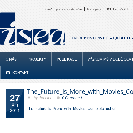
Finanční pomoc studentům
homepage
ISEA v médiích
O NÁS
PROJEKTY
PUBLIKACE
VÝZKUM MŠ V DOBĚ COVI
KONTAKT
The_Future_is_More_with_Movies_C
27
by dvorak
0 Comment
ŘíJ
The_Future_is_More_with_Movies_Complete_usher
2014