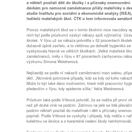
a někteří posílali děti do školky i s příznaky onemocněn
dávkám pro nemocné zaměstnance přišly mateřinky o desít
studie Institutu pro sociální a ekonomické analýzy (ISEA),
ředitelů mateřských škol. ČTK o tom informovala senátor
Provoz mateřských škol se v tomto školním roce navzdory epi
nich byl podle průzkumů výskyt nákazy spíš výjimečný. Uzavř
školek. V říjnu už se nákaza potvrdila v 52 procentech školek
dočasně úplně zavřelo, a to většinou po dohodě hygieniků se
vyskytovala hlavně ve větších školkách. „Velké mateřské škol
zaměstnanců, měly v říjnu v 87 procentech zachycenou náka
výzkumu Simona Weidnerová.
Nejčastěji se podle ní nakazili zaměstnanci mezi sebou, příp
dětí. „Nicméně potvrzené případy, kdo se kdy od koho nakazil
Může to být také dáno možnostmi, které měli pracovníci hygie
především v říjnu, kdy epidemie sílila,“ řekla Weidnerová.
Průzkum také podle Vítkové potvrdil, že se rodiče při první vln
než při druhé vlně na podzim. Zatímco na jaře se lidé převážně
podzim někteří posílali do mateřinek i děti s příznaky onemoc
popírali. Podle Vítkové se vyskytly i případy, kdy rodiče v nař
kolektivu ve školce a o karanténě vedení školy neinformovali.