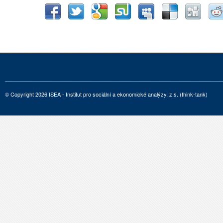
© Copyright 2026 ISEA - Institut pro sociální a ekonomické analýzy, z.s. (think-tank)