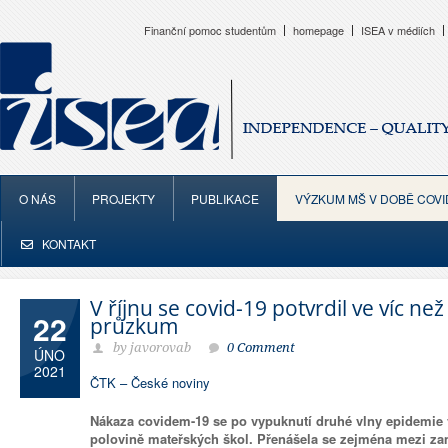
Finanční pomoc studentům
homepage
ISEA v médiích
O NÁS
PROJEKTY
PUBLIKACE
VÝZKUM MŠ V DOBĚ COVI
KONTAKT
V říjnu se covid-19 potvrdil ve víc ne
22
průzkum
by javorovab
0 Comment
ÚNO
2021
ČTK – České noviny
Nákaza covidem-19 se po vypuknutí druhé vlny epidemie v 
polovině mateřských škol. Přenášela se zejména mezi zam