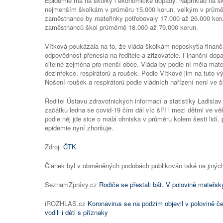
Epidemie má na školky i ekonomické dopady. Například na 
nejmenším školkám v průměru 15.000 korun, velkým v prům
zaměstnance by mateřinky potřebovaly 17.000 až 26.000 ko
zaměstnanců škol průměrně 18.000 až 79.000 korun.
Vítková poukázala na to, že vláda školkám neposkytla finanč
odpovědnost přenesla na ředitele a zřizovatele. Finanční do
citelné zejména pro menší obce. Vláda by podle ní měla ma
dezinfekce, respirátorů a roušek. Podle Vítkové jim na tuto 
Nošení roušek a respirátorů podle vládních nařízení není ve 
Ředitel Ústavu zdravotnických informací a statistiky Ladisla
začátku ledna se covid-19 čím dál víc šíří i mezi dětmi ve vě
podle něj jde sice o malá ohniska v průměru kolem šesti lidí, 
epidemie nyní zhoršuje.
Zdroj:
ČTK
Článek byl v obměněných podobách publikován také na jinýc
SeznamZprávy.cz
Rodiče se přestali bát. V polovině mateřsk
iROZHLAS.cz
Koronavirus se na podzim objevil v polovině č
vodili i děti s příznaky