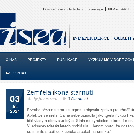
Finanční pomoc studentům
homepage
ISEA v médiích
O NÁS
PROJEKTY
PUBLIKACE
VÝZKUM MŠ V DOBĚ COVI
KONTAKT
Zemřela ikona stárnutí
03
by javorovab
0 Comment
BřE
Prvního března se na Instagramu objevila zpráva pro téměř tři
2024
Apfel, že zemřela. Sama sebe označila jako „geriatrickou hv
bílé vlasy a obrovské brýle. Stala se symbolem stárnutí s d
V jednadevadesáti letech prohlásila: „Jenom proto, že dosáhn
se musíte stočit do klubíčka a čekat na smrtku.“