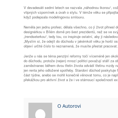
V devadesáti sedmi letech se nazvala „náhodnou ikonou“, což 
vtipných vzpomínek a úvah o stylu. V témže věku se připojila
když podepsala modelingovou smlouvu.
Neměla jen jednu profesi, dělala všechno, co jí život přinesl d
designérkou v Bílém domě pro šest prezidentů, než se ve svý
„trendseterkou“, tedy tou, co inspiruje ostatní, aby ji násled
„Myslím si, že odejít do důchodu v jakémkoli věku je horší o
objeví určité číslo to neznamená, že musíte přestat pracovat.
Jenže u nás se téma penzijní reformy točí víceméně jen oko
do důchodu, protože (nejen) mnozí politici považují stáří za ob
zaměstnanec během dvou třetin života odvádí třetinu mzdy na
jen renta jeho odložené spotřeby. Starobní důchod poskytuje f
část týdne, anebo se mohli konečně věnovat tomu, co je naplň
překážkou pro aktivní život a že i ve stárnoucí společnosti exi
O Autorovi