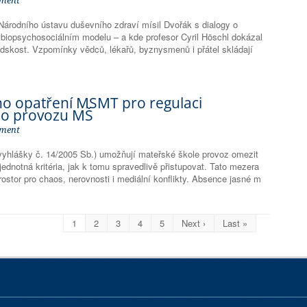
ment
Národního ústavu duševního zdraví mísil Dvořák s dialogy o
biopsychosociálním modelu – a kde profesor Cyril Höschl dokázal
lidskost. Vzpomínky vědců, lékařů, byznysmenů i přátel skládají
o opatření MŠMT pro regulaci
ho provozu MŠ
ment
 vyhlášky č. 14/2005 Sb.) umožňují mateřské škole provoz omezit
 jednotná kritéria, jak k tomu spravedlivě přistupovat. Tato mezera
ostor pro chaos, nerovnosti i mediální konflikty. Absence jasné m
1
2
3
4
5
Next ›
Last »