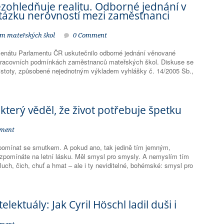
ezohledňuje realitu. Odborné jednání v
tázku nerovností mezi zaměstnanci
m mateřských škol
0 Comment
 Senátu Parlamentu ČR uskutečnilo odborné jednání věnované
racovních podmínkách zaměstnanců mateřských škol. Diskuse se
jistoty, způsobené nejednotným výkladem vyhlášky č. 14/2005 Sb.,
 který věděl, že život potřebuje špetku
ment
pomínat se smutkem. A pokud ano, tak jedině tím jemným,
pomínáte na letní lásku. Měl smysl pro smysly. A nemyslím tím
sluch, čich, chuť a hmat – ale i ty neviditelné, bohémské: smysl pro
elektuály: Jak Cyril Höschl ladil duši i