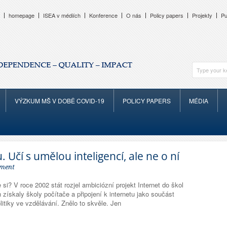
homepage
ISEA v médiích
Konference
O nás
Policy papers
Projekty
Pu
VÝZKUM MŠ V DOBĚ COVID-19
POLICY PAPERS
MÉDIA
 Učí s umělou inteligencí, ale ne o ní
ment
i? V roce 2002 stát rozjel ambiciózní projekt Internet do škol
získaly školy počítače a připojení k internetu jako součást
litiky ve vzdělávání. Znělo to skvěle. Jen