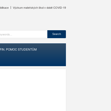
blikace
Výzkum mateřských škol v době COVID-19
FIN. POMOC STUDENTŮM