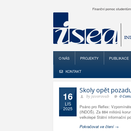
Finanční pomoc studentům
O NÁS
PROJEKTY
PUBLIKACE
KONTAKT
Školy opět pozadu.
16
by javorovab
0 Com
LIS
Psáno pro Reflex: Vzpomínáte s
2025
(INDOŠ). Za 884 miliónů korun 
velkolepé Státní informační po
Pokračovat ve čtení →