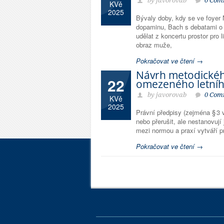
by javorovab
0 Com
KVě
2025
Bývaly doby, kdy se ve foyer 
dopaminu, Bach s debatami o 
udělat z koncertu prostor pro 
obraz muže,
Pokračovat ve čtení →
Návrh metodickéh
22
omezeného letní
by javorovab
0 Com
KVě
2025
Právní předpisy (zejména § 3
nebo přerušit, ale nestanovují
mezi normou a praxí vytváří pr
Pokračovat ve čtení →