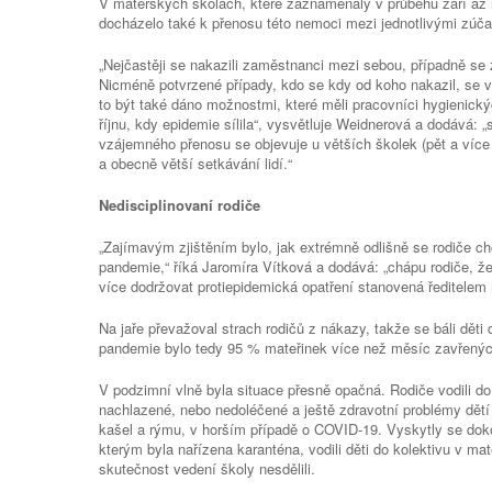
V mateřských školách, které zaznamenaly v průběhu září až
docházelo také k přenosu této nemoci mezi jednotlivými zúč
„Nejčastěji se nakazili zaměstnanci mezi sebou, případně se 
Nicméně potvrzené případy, kdo se kdy od koho nakazil, se v
to být také dáno možnostmi, které měli pracovníci hygienický
říjnu, kdy epidemie sílila“, vysvětluje Weidnerová a dodává:
vzájemného přenosu se objevuje u větších školek (pět a více 
a obecně větší setkávání lidí.“
Nedisciplinovaní rodiče
„Zajímavým zjištěním bylo, jak extrémně odlišně se rodiče cho
pandemie,“ říká Jaromíra Vítková a dodává: „chápu rodiče, že
více dodržovat protiepidemická opatření stanovená ředitelem 
Na jaře převažoval strach rodičů z nákazy, takže se báli děti 
pandemie bylo tedy 95 % mateřinek více než měsíc zavřených,
V podzimní vlně byla situace přesně opačná. Rodiče vodili do
nachlazené, nebo nedoléčené a ještě zdravotní problémy dětí p
kašel a rýmu, v horším případě o COVID-19. Vyskytly se doko
kterým byla nařízena karanténa, vodili děti do kolektivu v mat
skutečnost vedení školy nesdělili.