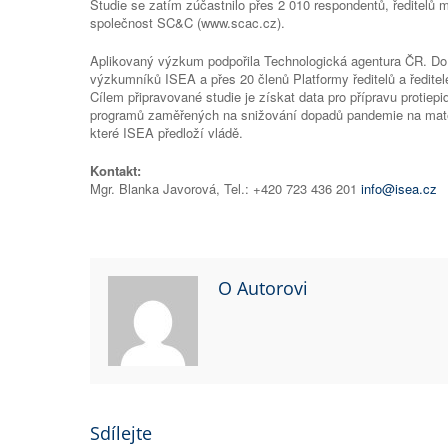
Studie se zatím zúčastnilo přes 2 010 respondentů, ředitelů m
společnost SC&C (www.scac.cz).
Aplikovaný výzkum podpořila Technologická agentura ČR. Do p
výzkumníků ISEA a přes 20 členů Platformy ředitelů a ředitele
Cílem připravované studie je získat data pro přípravu protiep
programů zaměřených na snižování dopadů pandemie na mateřs
které ISEA předloží vládě.
Kontakt:
Mgr. Blanka Javorová, Tel.: +420 723 436 201
info@isea.cz
O Autorovi
Sdílejte