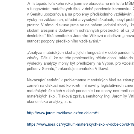
„V listopadu loňského roku jsem se obracela na ministra M
s fungováním mateřských škol v době pandemie koronaviru.
v Senátu upozorňovala na problémy předškolního vzdělávání, a
výuky na základních, střední a vysokých školách, nebyl pro
prostor. V rámci diskuse jsme se na našem jednání shodly, 
školám alespoň s dodáváním ochranných prostředků, ať už jde
desinfekci“ říká senátorka Jaromíra Vítková a dodává: „znovu
nutnost podpory předškolního vzdělávání.“
„Analýza mateřských škol a jejich fungování v době pandemi
závěry. Děkuji, že se této problematiky někdo chopil takto do
výsledky analýzy mohly být předloženy na Výboru pro vzdělává
petice v Senátu,“ zakončuje senátorka Vítková.
Navazující setkání k problematice mateřských škol se zástu
zaměří na diskusi nad konkrétními návrhy legislativních změ
mateřských školách v době pandemie i na snahy odstranit ne
mateřských škol. Tisková zpráva senátorky Ing. Jaromíry Vítko
ekonomické analýzy, z. s.
http://www.jaromiravitkova.cz/co-delam#1
https://www.isea.cz/vyzkum-materskych-skol-v-dobe-covid-19