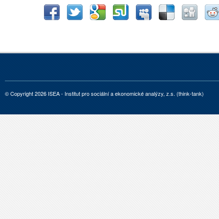
© Copyright 2026 ISEA - Institut pro sociální a ekonomické analýzy, z.s. (think-tank)