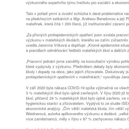
výzkumného expertního týmu Institutu pro sociální a ekonom
Tato v pořadí první a úvodní schůzka k dané problematice n
na předchozích setkáních s Mgr. Andreou Benešovou a její Pla
mateřinek, která čítá 1 200 členů, jíž institucionální zázemí 
„Za přísných protiepidemických opatření jsem svolala pracov
výzkumu v mateřských školách, kterého se zatím zúčastnilo p
uvedla Jaromíra Vítková a doplňuje: „Kromě epidemické situa
a pravidlech odměňování ředitelů mateřských škol a dalších
„Pracovní jednání jsme zaměřily na konzultační výměnu pohle
které vyplynuly z výzkumu. Předmětem debaty byly ekonom
školy i dopady na obce, jako jejich zřizovatele. Diskutovaly 
protiepidemických opatřeních v mateřinkách,“ vysvětluje Jaro
V září 2020 byla nákaza COVID-19 spíše výjimečná ve všec
3 % mateřských škol bylo úplně zavřených. V říjnu 2020 již
škol, přičemž 24 % mateřských škol bylo úplně zavřeno, ve v
hygienickou stanicí a zřizovatelem. Vyplývá to ze studie ISEA 
ekonomické analýzy. „Čím větší mateřská škola, tím větší v
Weidnerová, autorka aplikovaného výzkumu a dodává: „velké 
více zaměstnanců, měly v říjnu v 87 % zachycenou nákazu 