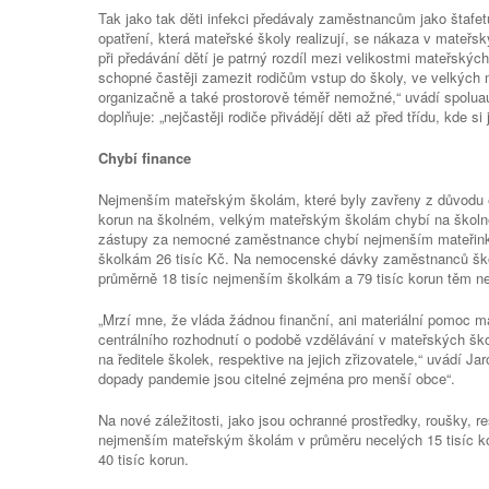
Tak jako tak děti infekci předávaly zaměstnancům jako štafet
opatření, která mateřské školy realizují, se nákaza v mateřsk
při předávání dětí je patrný rozdíl mezi velikostmi mateřskýc
schopné častěji zamezit rodičům vstup do školy, ve velkých 
organizačně a také prostorově téměř nemožné,“ uvádí spol
doplňuje: „nejčastěji rodiče přivádějí děti až před třídu, kde si 
Chybí finance
Nejmenším mateřským školám, které byly zavřeny z důvodu e
korun na školném, velkým mateřským školám chybí na školné
zástupy za nemocné zaměstnance chybí nejmenším mateřinká
školkám 26 tisíc Kč. Na nemocenské dávky zaměstnanců š
průměrně 18 tisíc nejmenším školkám a 79 tisíc korun těm n
„Mrzí mne, že vláda žádnou finanční, ani materiální pomoc
centrálního rozhodnutí o podobě vzdělávání v mateřských šk
na ředitele školek, respektive na jejich zřizovatele,“ uvádí J
dopady pandemie jsou citelné zejména pro menší obce“.
Na nové záležitosti, jako jsou ochranné prostředky, roušky, re
nejmenším mateřským školám v průměru necelých 15 tisíc k
40 tisíc korun.