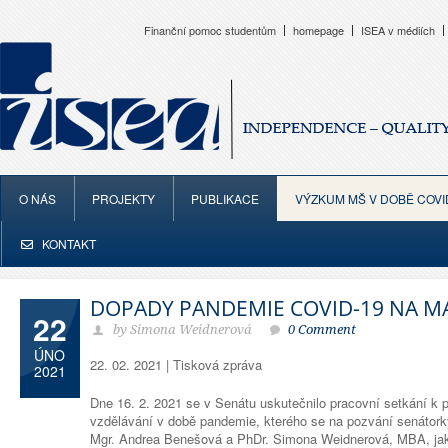
Finanční pomoc studentům
homepage
ISEA v médiích
O NÁS
PROJEKTY
PUBLIKACE
VÝZKUM MŠ V DOBĚ COVI
KONTAKT
DOPADY PANDEMIE COVID-19 NA M
22
by Simona Weidnerová
0 Comment
ÚNO
22. 02. 2021 | Tisková zpráva
2021
Dne 16. 2. 2021 se v Senátu uskutečnilo pracovní setkání k 
vzdělávání v době pandemie, kterého se na pozvání senátorky
Mgr. Andrea Benešová a PhDr. Simona Weidnerová, MBA, jak