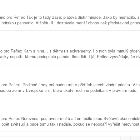
 pro Reflex Tak je to tady zase: platová diskriminace. Jako by nestačilo, 
a britskou panovnici Alžbětu II., dostávala menší obnos než představitel prince
 pro Reflex Kam s nimi… s dětmi i s exkrementy. I o nich byla minulý týden
olky nepatří, kterou podepsalo patnáct tisíc lidí. I já. Petice vysvětluje, že d
ro Reflex Rodinné firmy prý budou mít v příštích letech vládní prioritu. V
áctou zemí v Evropské unii, která ukotví rodinné podnikání v právním řádu. 
 pro Reflex Nerovnost postavení mužů a žen řešilo letos Světové ekonomick
opět zvětšují a bude tomu tak i nadále, pokud se nepodaří vyřešit nerovnost