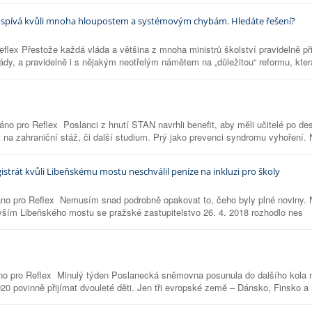
prospívá kvůli mnoha hloupostem a systémovým chybám. Hledáte řešení?
flex Přestože každá vláda a většina z mnoha ministrů školství pravidelně při
vlády, a pravidelně i s nějakým neotřelým námětem na „důležitou“ reformu, kter
o pro Reflex Poslanci z hnutí STAN navrhli benefit, aby měli učitelé po des
t na zahraniční stáž, či další studium. Prý jako prevenci syndromu vyhoření.
istrát kvůli Libeňskému mostu neschválil peníze na inkluzi pro školy
no pro Reflex Nemusím snad podrobně opakovat to, čeho byly plné noviny. N
vším Libeňského mostu se pražské zastupitelstvo 26. 4. 2018 rozhodlo nes
o pro Reflex Minulý týden Poslanecká sněmovna posunula do dalšího kola n
0 povinně přijímat dvouleté děti. Jen tři evropské země – Dánsko, Finsko a