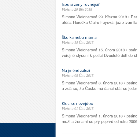
Jsou si ženy rovnější?
Vloženo 29 Bře 2018
Simona Weidnerová 29. března 2018 • Psáno
aféra. Herečka Claire Foyová, jež ztvárnil
Školka nebo máma
Vloženo 15 Úno 2018
Simona Weidnerová 15. února 2018 • psáno
veřejné slyšení k petici Dvouleté děti do šk
Na jméně záleží
Vloženo 08 Úno 2018
Simona Weidnerová 8. února 2018 • psáno p
a zdá se, že Česko má šanci stát se jeden
Kluci se nevejdou
Vloženo 01 Úno 2018
Simona Weidnerová 1. února 2018 • psáno
muži a ženami se prý poprvé od roku 2006 