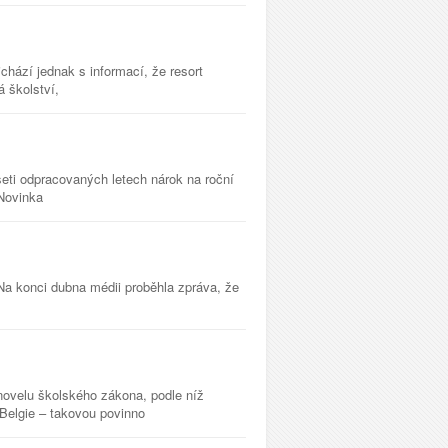
chází jednak s informací, že resort
á školství,
eti odpracovaných letech nárok na roční
 Novinka
a konci dubna médii proběhla zpráva, že
ovelu školského zákona, podle níž
 Belgie – takovou povinno