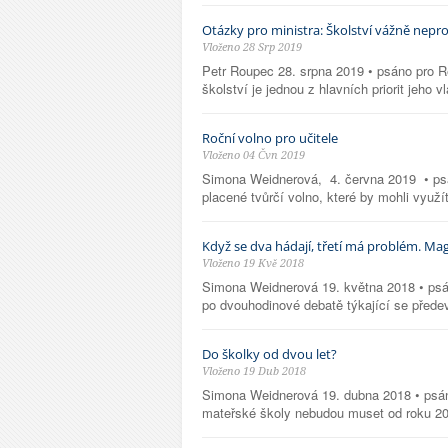
Otázky pro ministra: Školství vážně ne
Vloženo 28 Srp 2019
Petr Roupec 28. srpna 2019 • psáno pro Re
školství je jednou z hlavních priorit jeho 
Roční volno pro učitele
Vloženo 04 Čvn 2019
Simona Weidnerová, 4. června 2019 • psán
placené tvůrčí volno, které by mohli využí
Když se dva hádají, třetí má problém. Mag
Vloženo 19 Kvě 2018
Simona Weidnerová 19. května 2018 • psá
po dvouhodinové debatě týkající se přede
Do školky od dvou let?
Vloženo 19 Dub 2018
Simona Weidnerová 19. dubna 2018 • psán
mateřské školy nebudou muset od roku 202