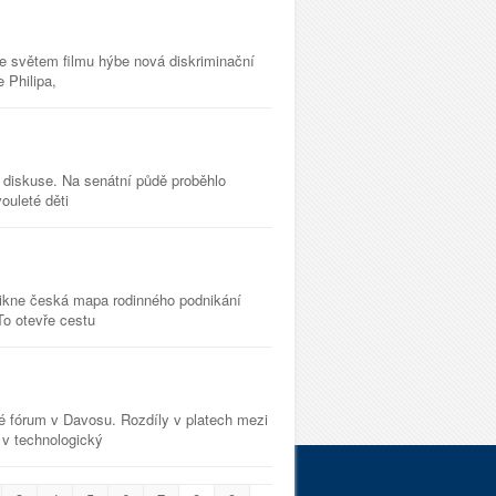
že světem filmu hýbe nová diskriminační
 Philipa,
 diskuse. Na senátní půdě proběhlo
vouleté děti
znikne česká mapa rodinného podnikání
To otevře cestu
é fórum v Davosu. Rozdíly v platech mezi
 v technologický