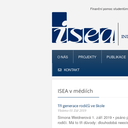
Finanční pomoc studentům
O NÁS
PROJEKTY
PUBLIKACE
KONTAKT
ISEA v médiích
Tři generace rodičů ve škole
Vloženo 01 Zář 2019
Simona Weidnerová 1. září 2019 • psáno pr
rodiči. Má to tři důvody: dlouhodobá neex