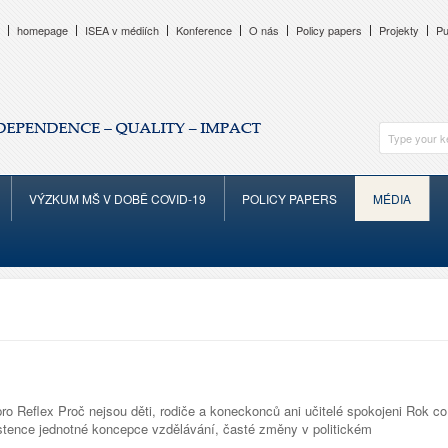
homepage
ISEA v médiích
Konference
O nás
Policy papers
Projekty
Pu
VÝZKUM MŠ V DOBĚ COVID-19
POLICY PAPERS
MÉDIA
o Reflex Proč nejsou děti, rodiče a koneckonců ani učitelé spokojeni Rok co
istence jednotné koncepce vzdělávání, časté změny v politickém