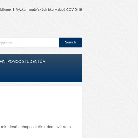
blikace
Výzkum mateřských škol v době COVID-19
FIN. POMOC STUDENTŮM
 rok klesá schopnost škol domluvit se s