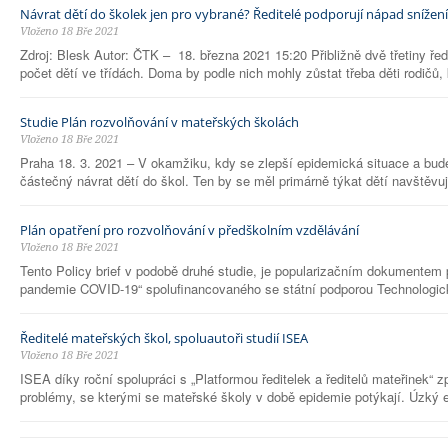
Návrat dětí do školek jen pro vybrané? Ředitelé podporují nápad snížení 
Vloženo 18 Bře 2021
Zdroj: Blesk Autor: ČTK – 18. března 2021 15:20 Přibližně dvě třetiny ře
počet dětí ve třídách. Doma by podle nich mohly zůstat třeba děti rodičů,
Studie Plán rozvolňování v mateřských školách
Vloženo 18 Bře 2021
Praha 18. 3. 2021 – V okamžiku, kdy se zlepší epidemická situace a bude
částečný návrat dětí do škol. Ten by se měl primárně týkat dětí navštěvu
Plán opatření pro rozvolňování v předškolním vzdělávání
Vloženo 18 Bře 2021
Tento Policy brief v podobě druhé studie, je popularizačním dokumente
pandemie COVID-19“ spolufinancovaného se státní podporou Technologické
Ředitelé mateřských škol, spoluautoři studií ISEA
Vloženo 18 Bře 2021
ISEA díky roční spolupráci s „Platformou ředitelek a ředitelů mateřinek
problémy, se kterými se mateřské školy v době epidemie potýkají. Úzký e