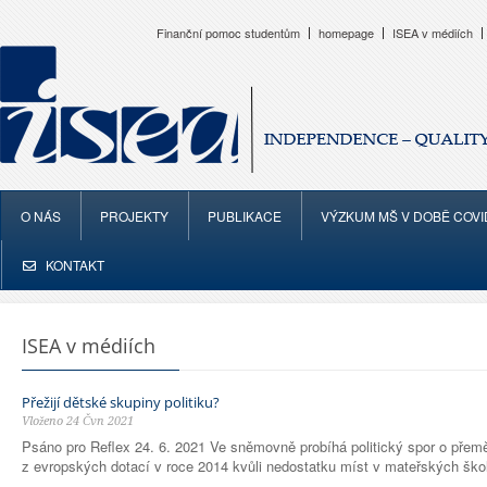
Finanční pomoc studentům
homepage
ISEA v médiích
O NÁS
PROJEKTY
PUBLIKACE
VÝZKUM MŠ V DOBĚ COVI
KONTAKT
ISEA v médiích
Přežijí dětské skupiny politiku?
Vloženo 24 Čvn 2021
Psáno pro Reflex 24. 6. 2021 Ve sněmovně probíhá politický spor o přemě
z evropských dotací v roce 2014 kvůli nedostatku míst v mateřských ško