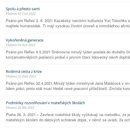
Spolu a přesto sami
Vloženo 03 Čvn 2021
Psáno pro Reflex 3. 6. 2021 Kazašský narcistní kulturista Yuri Tolochko s
majitele humanoidek. Ti mají vysokou životní úroveň a mimořádnou afinitu
Vykořeněná generace
Vloženo 06 Kvě 2021
Psáno pro Reflex 6.5.2021 Sněmovna minulý týden poslala do druhého čte
konzervativnějších poslanců prošel v prvním čtení lidovecký návrh doplně
Rodinná cesta z krize
Vloženo 22 Dub 2021
Psáno pro Reflex 22.4.2021 Minulý týden ministryně Jana Maláčová v on-
lidem práci, proto stát musí hledat nové pracovní příležitosti. Zmínila kon
Podmínky rozvolňování v mateřských školách
Vloženo 28 Bře 2021
Praha 28. 3. 2021 – Zavřené mateřské školy vyčkávají na metodiku, za ja
mateřským školám do datových schránek dopis, v němž se uvádí, že ochra