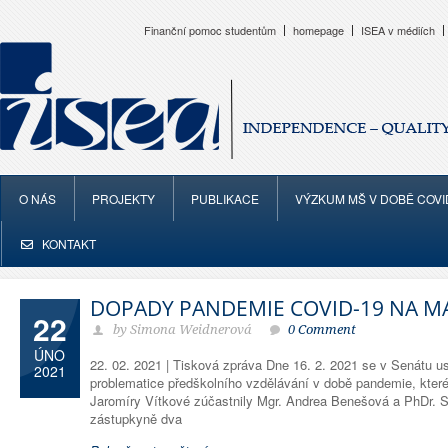
Finanční pomoc studentům
homepage
ISEA v médiích
O NÁS
PROJEKTY
PUBLIKACE
VÝZKUM MŠ V DOBĚ COVI
KONTAKT
DOPADY PANDEMIE COVID-19 NA M
22
by Simona Weidnerová
0 Comment
ÚNO
22. 02. 2021 | Tisková zpráva Dne 16. 2. 2021 se v Senátu us
2021
problematice předškolního vzdělávání v době pandemie, které
Jaromíry Vítkové zúčastnily Mgr. Andrea Benešová a PhDr.
zástupkyně dva