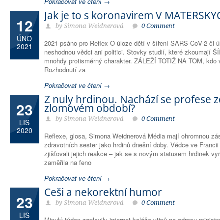
Pokračovat ve čtení →
Jak je to s koronavirem V MATEŘSK
12
by Simona Weidnerová
0 Comment
ÚNO
2021 psáno pro Reflex O úloze dětí v šíření SARS-CoV-2 či ú
2021
neshodnou vědci ani politici. Stovky studií, které zkouma
mnohdy protisměrný charakter. ZÁLEŽÍ TOTIŽ NA TOM, kdo vý
Rozhodnutí za
Pokračovat ve čtení →
Z nuly hrdinou. Nachází se profese z
23
zlomovém období?
by Simona Weidnerová
0 Comment
LIS
2020
Reflexe, glosa, Simona Weidnerová Média mají ohromnou zá
zdravotních sester jako hrdinů dnešní doby. Vědce ve Francii
zjišťovali jejich reakce – jak se s novým statusem hrdinek v
zaměřila na feno
Pokračovat ve čtení →
Češi a nekorektní humor
23
by Simona Weidnerová
0 Comment
LIS
Minulý týden zaplavily internet koláže vtipů na adresu minist