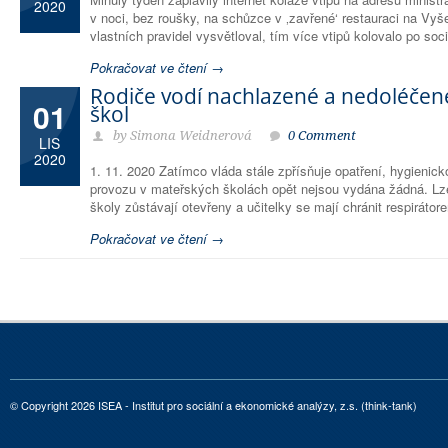
2020
v noci, bez roušky, na schůzce v ‚zavřené‘ restauraci na Vy
vlastních pravidel vysvětloval, tím více vtipů kolovalo po soc
Pokračovat ve čtení →
Rodiče vodí nachlazené a nedoléčen
01
škol
by Simona Weidnerová
0 Comment
LIS
2020
1. 11. 2020 Zatímco vláda stále zpřísňuje opatření, hygienick
provozu v mateřských školách opět nejsou vydána žádná. Lze
školy zůstávají otevřeny a učitelky se mají chránit respirátore
Pokračovat ve čtení →
© Copyright 2026 ISEA - Institut pro sociální a ekonomické analýzy, z.s. (think-tank)